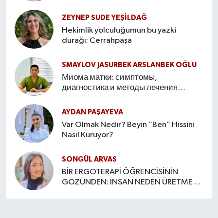
Hikâyesi
ZEYNEP SUDE YEŞİLDAĞ
Hekimlik yolculuğumun bu yazki
durağı: Cerrahpaşa
SMAYLOV JASURBEK ARSLANBEK OĞLU
Миома матки: симптомы,
диагностика и методы лечения
Введение
AYDAN PAŞAYEVA
Var Olmak Nedir? Beyin “Ben” Hissini
Nasıl Kuruyor?
SONGÜL ARVAS
BİR ERGOTERAPİ ÖĞRENCİSİNİN
GÖZÜNDEN: İNSAN NEDEN ÜRETMEYE
İHTİYAÇ DUYAR?