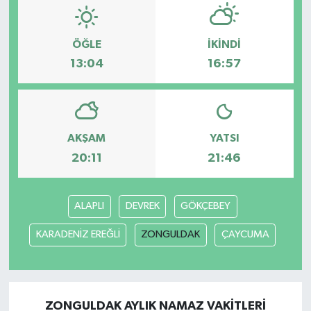
ÖĞLE
İKINDI
13:04
16:57
AKŞAM
YATSI
20:11
21:46
ALAPLI
DEVREK
GÖKÇEBEY
KARADENİZ EREĞLİ
ZONGULDAK
ÇAYCUMA
ZONGULDAK AYLIK NAMAZ VAKITLERI