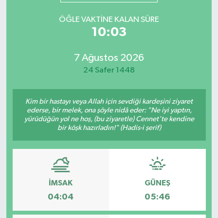
ÖĞLE VAKTINE KALAN SÜRE
10:02
7 Ağustos 2026
24 Safer 1448
Kim bir hastayı veya Allah için sevdiği kardeşini ziyaret
ederse, bir melek, ona şöyle nidâ eder: "Ne iyi yaptın,
yürüdüğün yol ne hoş, (bu ziyaretle) Cennet'te kendine
bir köşk hazırladın!" (Hadis-i şerif)
İMSAK
GÜNEŞ
04:04
05:46