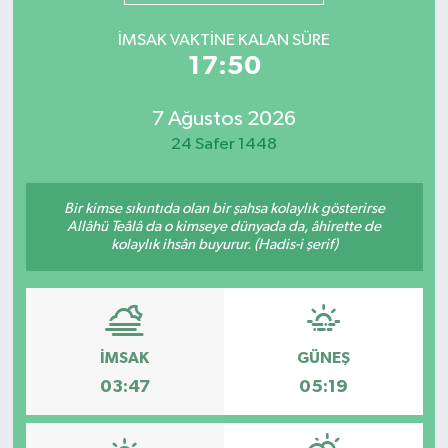
Mevzuat
İMSAK VAKTINE KALAN SÜRE
17:50
7 Ağustos 2026
24 Safer 1448
Bir kimse sıkıntıda olan bir şahsa kolaylık gösterirse
Allâhü Teâlâ da o kimseye dünyada da, âhirette de
kolaylık ihsân buyurur. (Hadis-i şerif)
İMSAK
GÜNEŞ
03:47
05:19