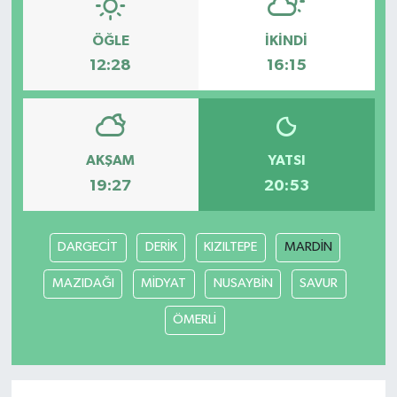
ÖĞLE
İKINDI
12:28
16:15
AKŞAM
YATSI
19:27
20:53
DARGECİT
DERİK
KIZILTEPE
MARDİN
MAZIDAĞI
MİDYAT
NUSAYBİN
SAVUR
ÖMERLİ