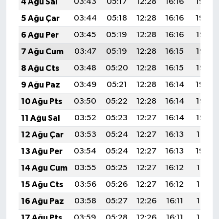
4 Ağu Sal
03:43
05:17
12:28
16:16
19:30
5 Ağu Çar
03:44
05:18
12:28
16:16
19:29
6 Ağu Per
03:45
05:19
12:28
16:16
19:28
7 Ağu Cum
03:47
05:19
12:28
16:15
19:27
8 Ağu Cts
03:48
05:20
12:28
16:15
19:25
9 Ağu Paz
03:49
05:21
12:28
16:14
19:24
10 Ağu Pts
03:50
05:22
12:28
16:14
19:23
11 Ağu Sal
03:52
05:23
12:27
16:14
19:22
12 Ağu Çar
03:53
05:24
12:27
16:13
19:21
13 Ağu Per
03:54
05:24
12:27
16:13
19:20
14 Ağu Cum
03:55
05:25
12:27
16:12
19:18
15 Ağu Cts
03:56
05:26
12:27
16:12
19:17
16 Ağu Paz
03:58
05:27
12:26
16:11
19:16
17 Ağu Pts
03:59
05:28
12:26
16:11
19:15