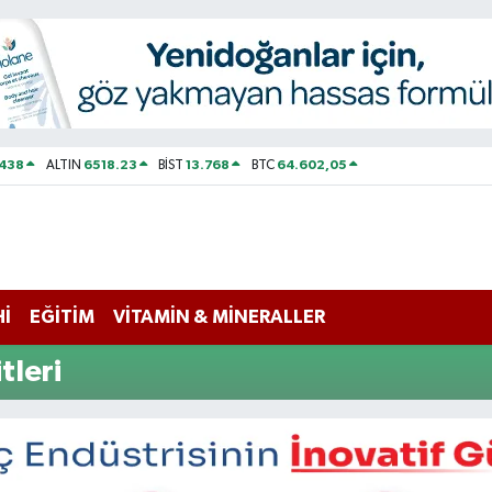
438
6518.23
13.768
64.602,05
ALTIN
BİST
BTC
Hİ
EĞİTİM
VİTAMİN & MİNERALLER
leri