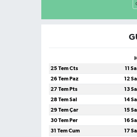
G
25 Tem Cts
11 S
26 Tem Paz
12 S
27 Tem Pts
13 S
28 Tem Sal
14 S
29 Tem Çar
15 S
30 Tem Per
16 S
31 Tem Cum
17 S