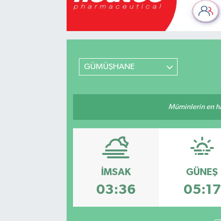
GÜMÜŞHANE
Müminlerin en hayı
İMSAK
GÜNEŞ
03:36
05:17