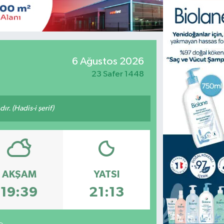
6 Ağustos 2026
23 Safer 1448
ır. (Hadis-i şerif)
AKŞAM
YATSI
19:39
21:13