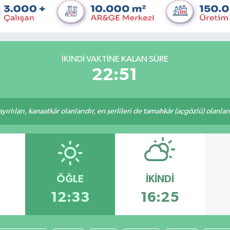
İKINDI VAKTINE KALAN SÜRE
22:51
rlıları, kanaatkâr olanlarıdır, en şerlileri de tamahkâr (açgözlü) olanlarıd
ÖĞLE
İKINDI
12:33
16:25