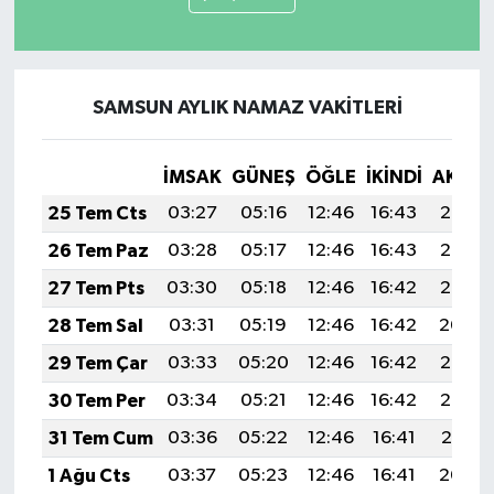
SAMSUN AYLIK NAMAZ VAKITLERI
İMSAK
GÜNEŞ
ÖĞLE
İKINDI
AKŞA
25 Tem Cts
03:27
05:16
12:46
16:43
20:07
26 Tem Paz
03:28
05:17
12:46
16:43
20:06
27 Tem Pts
03:30
05:18
12:46
16:42
20:05
28 Tem Sal
03:31
05:19
12:46
16:42
20:04
29 Tem Çar
03:33
05:20
12:46
16:42
20:03
30 Tem Per
03:34
05:21
12:46
16:42
20:02
31 Tem Cum
03:36
05:22
12:46
16:41
20:01
1 Ağu Cts
03:37
05:23
12:46
16:41
20:00