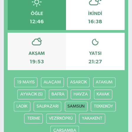
ÖĞLE
İKINDI
12:46
16:38
AKŞAM
YATSI
19:53
21:27
19 MAYIS
ALAÇAM
ASARCIK
ATAKUM
AYVACIK (S)
BAFRA
HAVZA
KAVAK
LADİK
SALIPAZARI
SAMSUN
TEKKEKÖY
TERME
VEZİRKÖPRÜ
YAKAKENT
ÇARŞAMBA