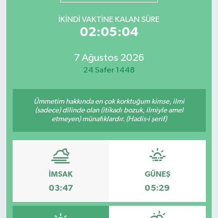
İKINDI VAKTINE KALAN SÜRE
02:05:04
7 Ağustos 2026
24 Safer 1448
Ümmetim hakkında en çok korktuğum kimse, ilmi
(sadece) dilinde olan (itikadı bozuk, ilmiyle amel
etmeyen) münafıklardır. (Hadis-i şerif)
İMSAK
GÜNEŞ
03:47
05:29