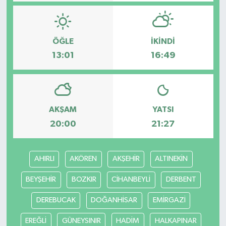
ÖĞLE
İKINDI
13:01
16:49
AKŞAM
YATSI
20:00
21:27
AHIRLI
AKÖREN
AKŞEHİR
ALTINEKİN
BEYŞEHİR
BOZKIR
CİHANBEYLİ
DERBENT
DEREBUCAK
DOĞANHİSAR
EMİRGAZİ
EREĞLİ
GÜNEYSINIR
HADİM
HALKAPINAR