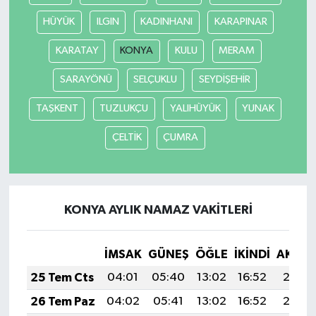
HÜYÜK
ILGIN
KADINHANI
KARAPINAR
KARATAY
KONYA
KULU
MERAM
SARAYÖNÜ
SELÇUKLU
SEYDİŞEHİR
TAŞKENT
TUZLUKÇU
YALIHÜYÜK
YUNAK
ÇELTİK
ÇUMRA
KONYA AYLIK NAMAZ VAKITLERI
İMSAK
GÜNEŞ
ÖĞLE
İKINDI
AKŞA
25 Tem Cts
04:01
05:40
13:02
16:52
20:13
26 Tem Paz
04:02
05:41
13:02
16:52
20:12