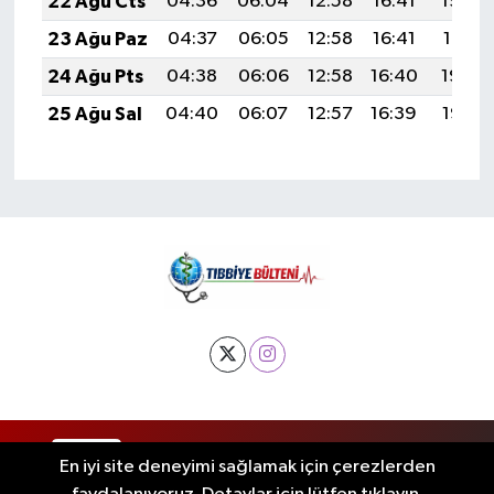
22 Ağu Cts
04:36
06:04
12:58
16:41
19:42
23 Ağu Paz
04:37
06:05
12:58
16:41
19:41
24 Ağu Pts
04:38
06:06
12:58
16:40
19:39
25 Ağu Sal
04:40
06:07
12:57
16:39
19:38
RSS
Copyright © 2025. Her hakkı saklıdır.
En iyi site deneyimi sağlamak için çerezlerden