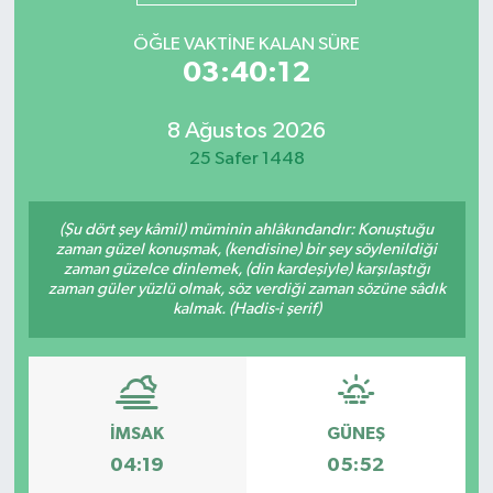
Mevzuat
ÖĞLE VAKTINE KALAN SÜRE
03:40:12
8 Ağustos 2026
25 Safer 1448
(Şu dört şey kâmil) müminin ahlâkındandır: Konuştuğu
zaman güzel konuşmak, (kendisine) bir şey söylenildiği
zaman güzelce dinlemek, (din kardeşiyle) karşılaştığı
zaman güler yüzlü olmak, söz verdiği zaman sözüne sâdık
kalmak. (Hadis-i şerif)
İMSAK
GÜNEŞ
04:19
05:52