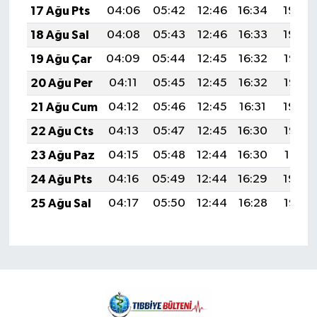
17 Ağu Pts
04:06
05:42
12:46
16:34
19:40
18 Ağu Sal
04:08
05:43
12:46
16:33
19:39
19 Ağu Çar
04:09
05:44
12:45
16:32
19:37
20 Ağu Per
04:11
05:45
12:45
16:32
19:36
21 Ağu Cum
04:12
05:46
12:45
16:31
19:34
22 Ağu Cts
04:13
05:47
12:45
16:30
19:33
23 Ağu Paz
04:15
05:48
12:44
16:30
19:31
24 Ağu Pts
04:16
05:49
12:44
16:29
19:30
25 Ağu Sal
04:17
05:50
12:44
16:28
19:28