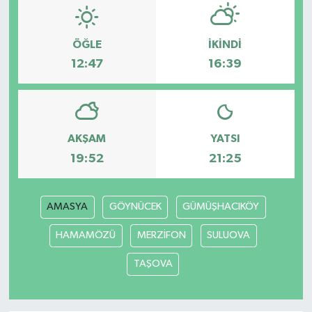
ÖĞLE
İKINDI
12:47
16:39
AKŞAM
YATSI
19:52
21:25
AMASYA
GÖYNÜCEK
GÜMÜŞHACIKÖY
HAMAMÖZÜ
MERZİFON
SULUOVA
TAŞOVA