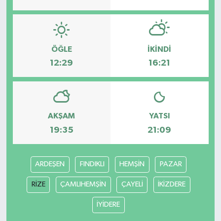
ÖĞLE
İKINDI
12:29
16:21
AKŞAM
YATSI
19:35
21:09
ARDEŞEN
FINDIKLI
HEMŞİN
PAZAR
RİZE
ÇAMLIHEMŞİN
ÇAYELİ
İKİZDERE
İYİDERE