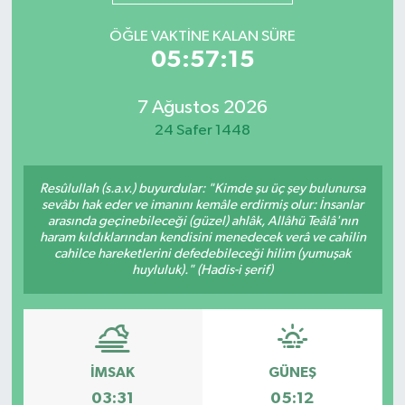
ÖĞLE VAKTINE KALAN SÜRE
05:57:15
7 Ağustos 2026
24 Safer 1448
Resûlullah (s.a.v.) buyurdular: "Kimde şu üç şey bulunursa
sevâbı hak eder ve imanını kemâle erdirmiş olur: İnsanlar
arasında geçinebileceği (güzel) ahlâk, Allâhü Teâlâ'nın
haram kıldıklarından kendisini menedecek verâ ve cahilin
cahilce hareketlerini defedebileceği hilim (yumuşak
huyluluk)." (Hadis-i şerif)
İMSAK
GÜNEŞ
03:31
05:12