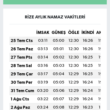
RİZE AYLIK NAMAZ VAKITLERI
İMSAK
GÜNEŞ
ÖĞLE
İKINDI
AKŞA
25 Tem Cts
03:11
05:00
12:30
16:26
19:49
26 Tem Paz
03:13
05:01
12:30
16:26
19:48
27 Tem Pts
03:14
05:02
12:30
16:25
19:47
28 Tem Sal
03:16
05:03
12:30
16:25
19:46
29 Tem Çar
03:17
05:04
12:29
16:25
19:45
30 Tem Per
03:19
05:05
12:29
16:24
19:44
31 Tem Cum
03:20
05:06
12:29
16:24
19:43
1 Ağu Cts
03:22
05:07
12:29
16:24
19:42
2 Ağu Paz
03:24
05:08
12:29
16:23
19:41