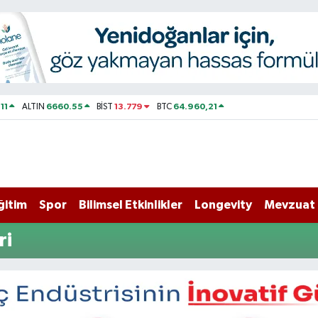
11
6660.55
13.779
64.960,21
ALTIN
BİST
BTC
ğitim
Spor
Bilimsel Etkinlikler
Longevity
Mevzuat
ri