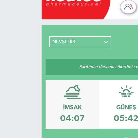
Mevzuat
NEVŞEHİR
Rabbinizi devamlı zikrediniz ve
İMSAK
GÜNEŞ
04:07
05:4