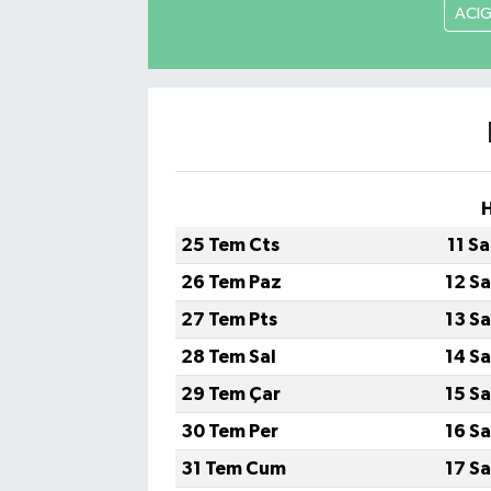
ACI
25 Tem Cts
11 S
26 Tem Paz
12 S
27 Tem Pts
13 S
28 Tem Sal
14 S
29 Tem Çar
15 S
30 Tem Per
16 S
31 Tem Cum
17 S