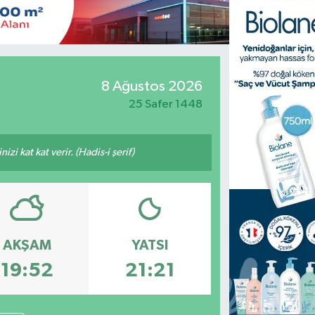
8 Ağustos 2026
25 Safer 1448
i kat kat verir. (Hadis-i şerif)
AKŞAM
YATSI
19:52
21:21