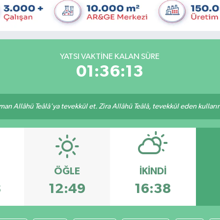
YATSI VAKTINE KALAN SÜRE
01:36:13
an Allâhü Teâlâ'ya tevekkül et. Zira Allâhü Teâlâ, tevekkül eden kullarını
ÖĞLE
İKINDI
8
12:49
16:38