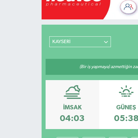
Mevzuat
KAYSERİ
(Bir iş yapmaya) azmettiğin zam
İMSAK
GÜNEŞ
04:03
05:3