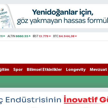
11
6660.55
13.779
64.944,08
ALTIN
BİST
BTC
ğitim
Spor
Bilimsel Etkinlikler
Longevity
Mevzuat