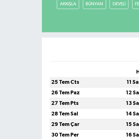
AKKIŞLA
BÜNYAN
DEVELİ
F
25 Tem Cts
11 S
26 Tem Paz
12 S
27 Tem Pts
13 S
28 Tem Sal
14 S
29 Tem Çar
15 S
30 Tem Per
16 S