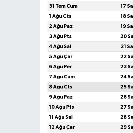
31 Tem Cum
17 S
1 Ağu Cts
18 S
2 Ağu Paz
19 S
3 Ağu Pts
20 S
4 Ağu Sal
21 S
5 Ağu Çar
22 S
6 Ağu Per
23 S
7 Ağu Cum
24 S
8 Ağu Cts
25 S
9 Ağu Paz
26 S
10 Ağu Pts
27 S
11 Ağu Sal
28 S
12 Ağu Çar
29 S