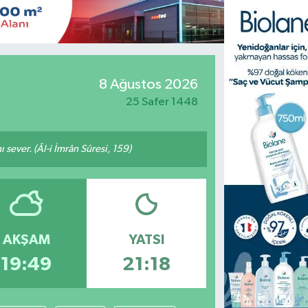
8 Ağustos 2026
25 Safer 1448
 sever. (Âl-i İmrân Sûresi, 159)
AKŞAM
YATSI
19:49
21:18