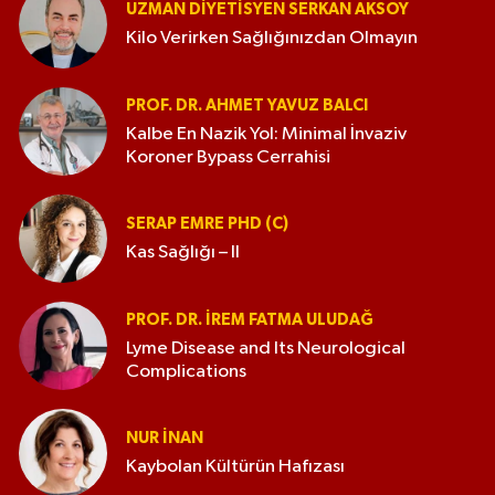
UZMAN DIYETISYEN SERKAN AKSOY
“Tıp Dili” dersleri verdi. ”Tıp Terimleri
Kilo Verirken Sağlığınızdan Olmayın
Karşılıklar Kılavuzu” android telefon
uygulaması editörlüğünü yapmaktadır. Evli, bir
kız ve bir erkek çocuk babasıdır.
PROF. DR. AHMET YAVUZ BALCI
Kalbe En Nazik Yol: Minimal İnvaziv
Koroner Bypass Cerrahisi
SERAP EMRE PHD (C)
Kas Sağlığı – II
PROF. DR. İREM FATMA ULUDAĞ
Lyme Disease and Its Neurological
Complications
NUR İNAN
Kaybolan Kültürün Hafızası