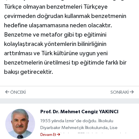
Türkçe olmayan benzetmeleri Türkçeye
çevirmeden doğrudan kullanmak benzetmenin
hedefine ulaşamamasına neden olacaktır.
​Benzetme ve metafor gibi tıp eğitimini
kolaylaştıracak yöntemlerin bilinirliğinin
arttırılması ve Türk kültürüne uygun yeni
benzetmelerin üretilmesi tıp eğitimde farklı bir
bakışı getirecektir.
ÖNCEKI
SONRAKI
Prof. Dr. Mehmet Cengiz YAKINCI
1955 yılında İzmir'de doğdu. İlkokulu
Diyarbakır Mehmetçik İlkokulunda, Lise
öğrenimini Ankara TED Kolejinde tamamladı.
Devam Et