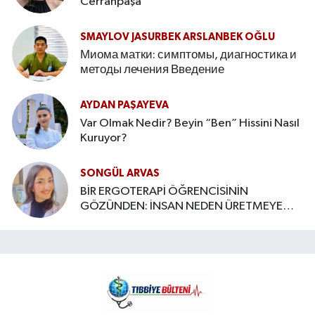
Cerrahpaşa
SMAYLOV JASURBEK ARSLANBEK OĞLU
Миома матки: симптомы, диагностика и
методы лечения Введение
AYDAN PAŞAYEVA
Var Olmak Nedir? Beyin “Ben” Hissini Nasıl
Kuruyor?
SONGÜL ARVAS
BİR ERGOTERAPİ ÖĞRENCİSİNİN
GÖZÜNDEN: İNSAN NEDEN ÜRETMEYE
İHTİYAÇ DUYAR?