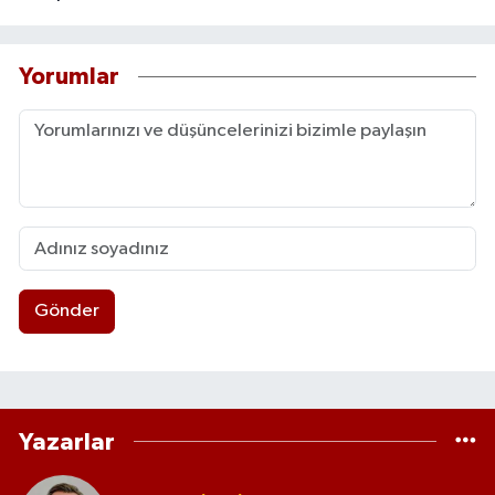
yayımladı. TDK bünyesinde dört sözlük
çalışmasında editör ve/veya yazar olarak yer
aldı. Türk Eczacılık Akademisi bünyesinde 6
Yorumlar
kitap çıkardı. Özlü sözlerle ilgili 15 kitap
yayımladı. Hastalıkları görsellerle anlatmakla
ilgili beş kitap yayımladı. Bilmecelerle tıp
konulu beş kitap yayımladı. Çocuklara sağlık
anlatımıyla ilgili 10 kitap yayımladı. Malatya
yerel TV’lerde on yıl kadar sağlık programcılığı
yaptı ve sağlık haberciliği konusunda onlarca
haberin yayımlanmasını sağladı. Malatya yerel
basınında ve Haber X internet sitesinde dört
Gönder
yıl kadar köşe yazarlığı yaptı. Okullar Sağlıkta
Yarışıyor Bilgi yarışmasını üç yıl Malatya’da, iki
yıl Üsküdar’da organize etti. TDK Tıp Terimleri
Çalışma Grubu başkanlığı, TDK İlaç ve Eczacılık
Terimleri Çalışma Grubu ve TDK Hemşirelik
Terimleri Çalışma Grubu üyeliği yaptı. Sözlük
Yazarlar
Dergisi editörüdür. “Türkçe Tıp Dili” ile ilgili
makaleleri vardır. Tıp fakültesi öğrencilerine