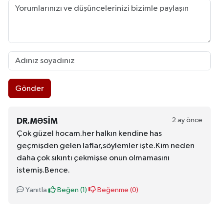
Gönder
2 ay önce
DR.MƏSIM
Çok güzel hocam.her halkın kendine has
geçmişden gelen laflar,söylemler işte.Kim neden
daha çok sıkıntı çekmişse onun olmamasını
istemiş.Bence.
Yanıtla
Beğen (
1
)
Beğenme (
0
)