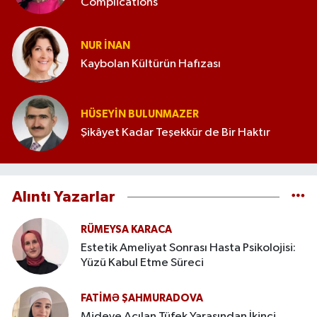
Complications
NUR İNAN
Kaybolan Kültürün Hafızası
HÜSEYIN BULUNMAZER
Şikâyet Kadar Teşekkür de Bir Haktır
Alıntı Yazarlar
RÜMEYSA KARACA
Estetik Ameliyat Sonrası Hasta Psikolojisi:
Yüzü Kabul Etme Süreci
FATIMƏ ŞAHMURADOVA
Mideye Açılan Tüfek Yarasından İkinci