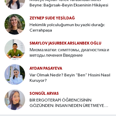
Beyne: Bağırsak–Beyin Ekseninin Hikâyesi
ZEYNEP SUDE YEŞİLDAĞ
Hekimlik yolculuğumun bu yazki durağı:
Cerrahpaşa
SMAYLOV JASURBEK ARSLANBEK OĞLU
Миома матки: симптомы, диагностика и
методы лечения Введение
AYDAN PAŞAYEVA
Var Olmak Nedir? Beyin “Ben” Hissini Nasıl
Kuruyor?
SONGÜL ARVAS
BİR ERGOTERAPİ ÖĞRENCİSİNİN
GÖZÜNDEN: İNSAN NEDEN ÜRETMEYE
İHTİYAÇ DUYAR?