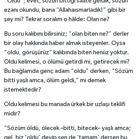
“Oldu”; evet, sözün bittiği saate geldik, sözün
ezanı okundu, bana “Allahaısmarladık!” gibi bir
şey mi? Tekrar soralım o hâlde: Olan ne?
Bu soru kalıbını bilirsiniz; “olan biten ne?” derler
bir olay hakkında haber almak isteyenler. Oysa
“oldu, görüşürüz” kalıbında biten henüz yoktur.
Oldu kelimesi, o ölümü getirdi mi, getirecek mi?
Bu bağlamda genç adam “oldu” derken, “Sözüm
bitti yaşlı amca, ölüm geldi,” mi demek
istemektedir?
Oldu kelimesi bu manada ürkek bir uzlaşı teklifi
midir?
“Sözüm öldü, ölecek –bitti, bitecek– yaşlı amca;
gel, biz ‘oldu’ deyip sen de ‘tamam’ dersen bu