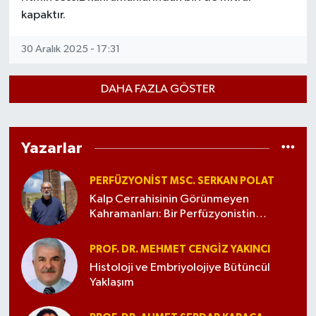
kapaktır.
30 Aralık 2025 - 17:31
DAHA FAZLA GÖSTER
Yazarlar
PERFÜZYONIST MSC. SERKAN POLAT
Kalp Cerrahisinin Görünmeyen
Kahramanları: Bir Perfüzyonistin
Gözünden Ekip Olmak
PROF. DR. MEHMET CENGIZ YAKINCI
Histoloji ve Embriyolojiye Bütüncül
Yaklaşım