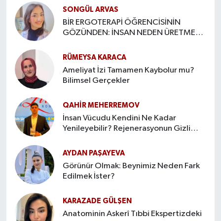
SONGÜL ARVAS
BİR ERGOTERAPİ ÖĞRENCİSİNİN
GÖZÜNDEN: İNSAN NEDEN ÜRETMEYE
İHTİYAÇ DUYAR?
RÜMEYSA KARACA
Ameliyat İzi Tamamen Kaybolur mu?
Bilimsel Gerçekler
QAHIR MEHERREMOV
İnsan Vücudu Kendini Ne Kadar
Yenileyebilir? Rejenerasyonun Gizli
Sınırları
AYDAN PAŞAYEVA
Görünür Olmak: Beynimiz Neden Fark
Edilmek İster?
KARAZADE GÜLŞEN
Anatominin Askerî Tıbbi Ekspertizdeki