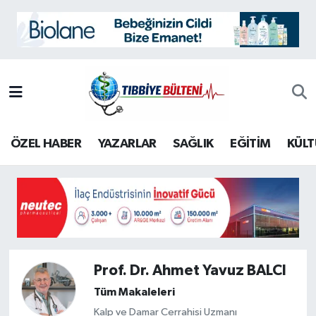
BİLİM
Nöbetçi Eczaneler
EĞİTİM
Hava Durumu
KÜLTÜR-SANAT
İstanbul Namaz Vakitleri
ÖZEL HABER
YAZARLAR
SAĞLIK
EĞİTİM
KÜLT
ÖZEL HABER
Trafik Durumu
SAĞLIK
Süper Lig Puan Durumu ve Fikstür
TARİH
Tüm Manşetler
İletişim
Son Dakika Haberleri
Prof. Dr. Ahmet Yavuz BALCI
Tüm Makaleleri
Künye
Haber Arşivi
Kalp ve Damar Cerrahisi Uzmanı