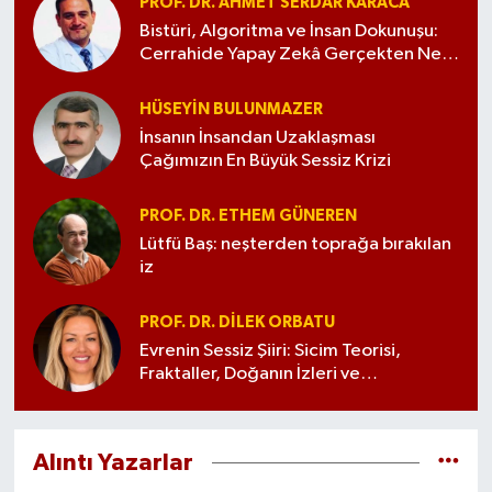
PROF. DR. AHMET SERDAR KARACA
Bistüri, Algoritma ve İnsan Dokunuşu:
Cerrahide Yapay Zekâ Gerçekten Ne
Anlama Geliyor?
HÜSEYIN BULUNMAZER
İnsanın İnsandan Uzaklaşması
Çağımızın En Büyük Sessiz Krizi
PROF. DR. ETHEM GÜNEREN
Lütfü Baş: neşterden toprağa bırakılan
iz
PROF. DR. DILEK ORBATU
Evrenin Sessiz Şiiri: Sicim Teorisi,
Fraktaller, Doğanın İzleri ve
Matematiğin Büyüsü
Alıntı Yazarlar