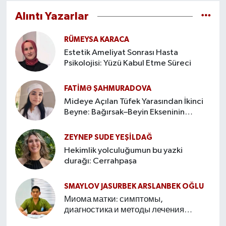
Alıntı Yazarlar
RÜMEYSA KARACA
Estetik Ameliyat Sonrası Hasta
Psikolojisi: Yüzü Kabul Etme Süreci
FATIMƏ ŞAHMURADOVA
Mideye Açılan Tüfek Yarasından İkinci
Beyne: Bağırsak–Beyin Ekseninin
Hikâyesi
ZEYNEP SUDE YEŞİLDAĞ
Hekimlik yolculuğumun bu yazki
durağı: Cerrahpaşa
SMAYLOV JASURBEK ARSLANBEK OĞLU
Миома матки: симптомы,
диагностика и методы лечения
Введение