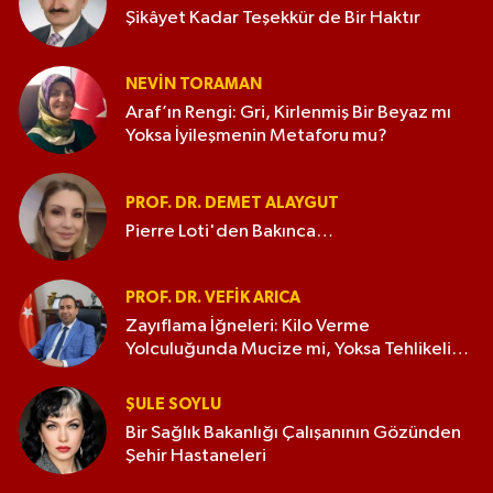
Şikâyet Kadar Teşekkür de Bir Haktır
NEVIN TORAMAN
Araf’ın Rengi: Gri, Kirlenmiş Bir Beyaz mı
Yoksa İyileşmenin Metaforu mu?
PROF. DR. DEMET ALAYGUT
Pierre Loti'den Bakınca…
PROF. DR. VEFIK ARICA
Zayıflama İğneleri: Kilo Verme
Yolculuğunda Mucize mi, Yoksa Tehlikeli
Bir Kumar mı?
ŞULE SOYLU
Bir Sağlık Bakanlığı Çalışanının Gözünden
Şehir Hastaneleri