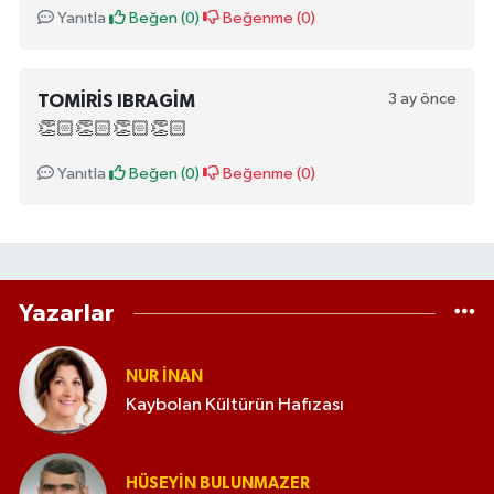
Yanıtla
Beğen (
0
)
Beğenme (
0
)
3 ay önce
TOMIRIS IBRAGIM
👏🏻👏🏻👏🏻👏🏻
Yanıtla
Beğen (
0
)
Beğenme (
0
)
Yazarlar
NUR İNAN
Kaybolan Kültürün Hafızası
HÜSEYIN BULUNMAZER