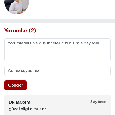
Yorumlar (2)
Gönder
3 ay önce
DR.MƏSIM
güzel bilgi olmuş dr.