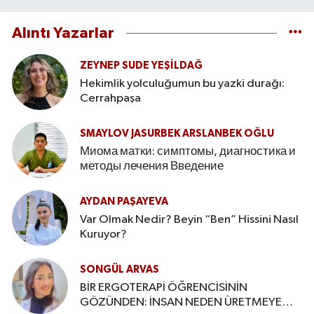
Alıntı Yazarlar
ZEYNEP SUDE YEŞİLDAĞ
Hekimlik yolculuğumun bu yazki durağı:
Cerrahpaşa
SMAYLOV JASURBEK ARSLANBEK OĞLU
Миома матки: симптомы, диагностика и
методы лечения Введение
AYDAN PAŞAYEVA
Var Olmak Nedir? Beyin “Ben” Hissini Nasıl
Kuruyor?
SONGÜL ARVAS
BİR ERGOTERAPİ ÖĞRENCİSİNİN
GÖZÜNDEN: İNSAN NEDEN ÜRETMEYE