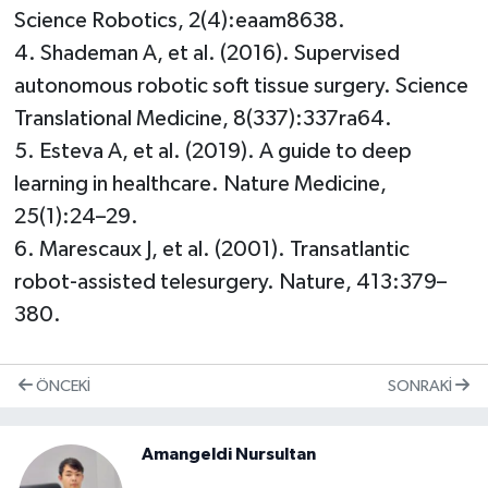
Science Robotics, 2(4):eaam8638.
4. Shademan A, et al. (2016). Supervised
autonomous robotic soft tissue surgery. Science
Translational Medicine, 8(337):337ra64.
5. Esteva A, et al. (2019). A guide to deep
learning in healthcare. Nature Medicine,
25(1):24–29.
6. Marescaux J, et al. (2001). Transatlantic
robot-assisted telesurgery. Nature, 413:379–
380.
ÖNCEKI
SONRAKI
Amangeldi Nursultan