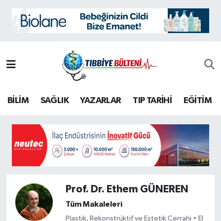
BİLİM
Nöbetçi Eczaneler
EĞİTİM
Hava Durumu
KÜLTÜR-SANAT
İstanbul Namaz Vakitleri
BİLİM
SAĞLIK
YAZARLAR
TIP TARİHİ
EĞİTİM
ÖZEL HABER
Trafik Durumu
SAĞLIK
Süper Lig Puan Durumu ve Fikstür
İletişim
Tüm Manşetler
Künye
Son Dakika Haberleri
Prof. Dr. Ethem GÜNEREN
Tüm Makaleleri
Yazarlar
Haber Arşivi
Plastik, Rekonstrüktif ve Estetik Cerrahi • El