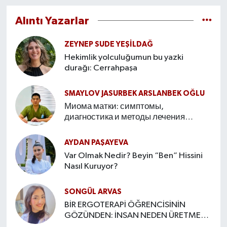
Alıntı Yazarlar
ZEYNEP SUDE YEŞİLDAĞ
Hekimlik yolculuğumun bu yazki
durağı: Cerrahpaşa
SMAYLOV JASURBEK ARSLANBEK OĞLU
Миома матки: симптомы,
диагностика и методы лечения
Введение
AYDAN PAŞAYEVA
Var Olmak Nedir? Beyin “Ben” Hissini
Nasıl Kuruyor?
SONGÜL ARVAS
BİR ERGOTERAPİ ÖĞRENCİSİNİN
GÖZÜNDEN: İNSAN NEDEN ÜRETMEYE
İHTİYAÇ DUYAR?