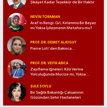
Şikâyet Kadar Teşekkür de Bir Haktır
NEVIN TORAMAN
Araf’ın Rengi: Gri, Kirlenmiş Bir Beyaz
mı Yoksa İyileşmenin Metaforu mu?
PROF. DR. DEMET ALAYGUT
Pierre Loti'den Bakınca…
PROF. DR. VEFIK ARICA
Zayıflama İğneleri: Kilo Verme
Yolculuğunda Mucize mi, Yoksa
Tehlikeli Bir Kumar mı?
ŞULE SOYLU
Bir Sağlık Bakanlığı Çalışanının
Gözünden Şehir Hastaneleri