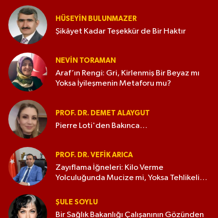
HÜSEYIN BULUNMAZER
Şikâyet Kadar Teşekkür de Bir Haktır
NEVIN TORAMAN
Araf’ın Rengi: Gri, Kirlenmiş Bir Beyaz mı
Yoksa İyileşmenin Metaforu mu?
PROF. DR. DEMET ALAYGUT
Pierre Loti'den Bakınca…
PROF. DR. VEFIK ARICA
Zayıflama İğneleri: Kilo Verme
Yolculuğunda Mucize mi, Yoksa Tehlikeli
Bir Kumar mı?
ŞULE SOYLU
Bir Sağlık Bakanlığı Çalışanının Gözünden