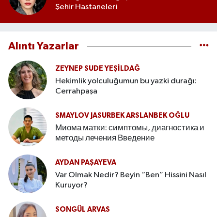
Şehir Hastaneleri
Alıntı Yazarlar
ZEYNEP SUDE YEŞİLDAĞ
Hekimlik yolculuğumun bu yazki durağı:
Cerrahpaşa
SMAYLOV JASURBEK ARSLANBEK OĞLU
Миома матки: симптомы, диагностика и
методы лечения Введение
AYDAN PAŞAYEVA
Var Olmak Nedir? Beyin “Ben” Hissini Nasıl
Kuruyor?
SONGÜL ARVAS