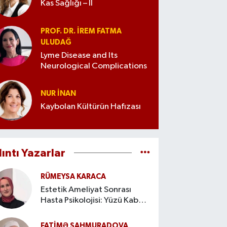
Kas Sağlığı – II
PROF. DR. İREM FATMA
ULUDAĞ
Lyme Disease and Its
Neurological Complications
NUR İNAN
Kaybolan Kültürün Hafızası
lıntı Yazarlar
RÜMEYSA KARACA
Estetik Ameliyat Sonrası
Hasta Psikolojisi: Yüzü Kabul
Etme Süreci
FATIMƏ ŞAHMURADOVA