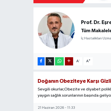
Mevzuat
Prof. Dr. Eş
Tüm Makalele
İç Hastalıkları Uzm
-
+
A
A
Doğanın Obeziteye Karşı Gizli 
Sevgili okurlar, ​Obezite ve diyabet poli
yaygın sağlık sorunlarının başında geliyo
21 Haziran 2026 - 11:33