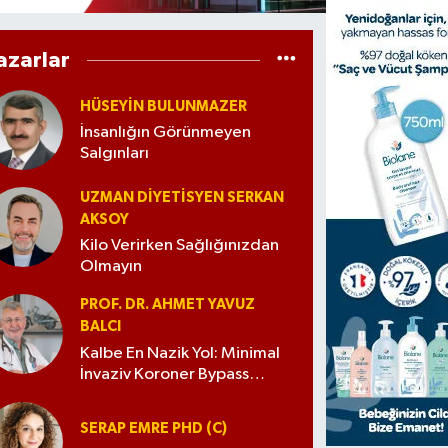
azarlar
HÜSEYIN BULUNMAZER
İnsanlığın Görünmeyen
Salgınları
UZMAN DIYETISYEN SERKAN
AKSOY
Kilo Verirken Sağlığınızdan
Olmayın
PROF. DR. AHMET YAVUZ
BALCI
Kalbe En Nazik Yol: Minimal
İnvaziv Koroner Bypass
Cerrahisi
SERAP EMRE PHD (C)