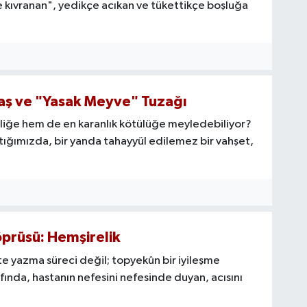
e kıvranan", yedikçe acıkan ve tükettikçe boşluğa
vaş ve "Yasak Meyve" Tuzağı
iliğe hem de en karanlık kötülüğe meyledebiliyor?
ığımızda, bir yanda tahayyül edilemez bir vahşet,
öprüsü: Hemşirelik
te yazma süreci değil; topyekûn bir iyileşme
ında, hastanın nefesini nefesinde duyan, acısını