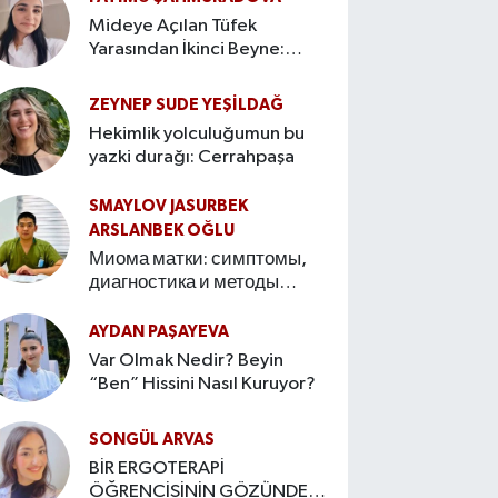
Mideye Açılan Tüfek
Yarasından İkinci Beyne:
Bağırsak–Beyin Ekseninin
Hikâyesi
ZEYNEP SUDE YEŞİLDAĞ
Hekimlik yolculuğumun bu
yazki durağı: Cerrahpaşa
SMAYLOV JASURBEK
ARSLANBEK OĞLU
Миома матки: симптомы,
диагностика и методы
лечения Введение
AYDAN PAŞAYEVA
Var Olmak Nedir? Beyin
“Ben” Hissini Nasıl Kuruyor?
SONGÜL ARVAS
BİR ERGOTERAPİ
ÖĞRENCİSİNİN GÖZÜNDEN: