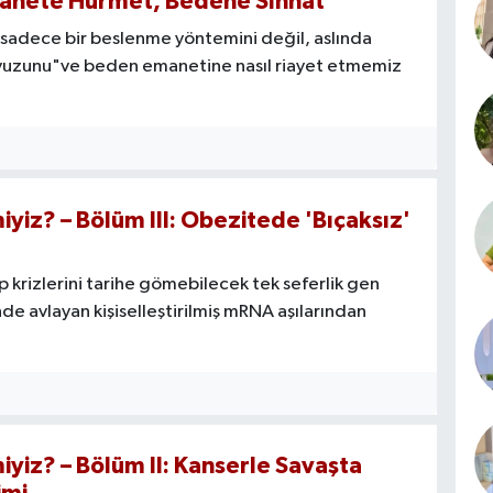
Emanete Hürmet, Bedene Sıhhat
e sadece bir beslenme yöntemini değil, aslında
lavuzunu"ve beden emanetine nasıl riayet etmemiz
miyiz? – Bölüm III: Obezitede 'Bıçaksız'
p krizlerini tarihe gömebilecek tek seferlik gen
e avlayan kişiselleştirilmiş mRNA aşılarından
miyiz? – Bölüm II: Kanserle Savaşta