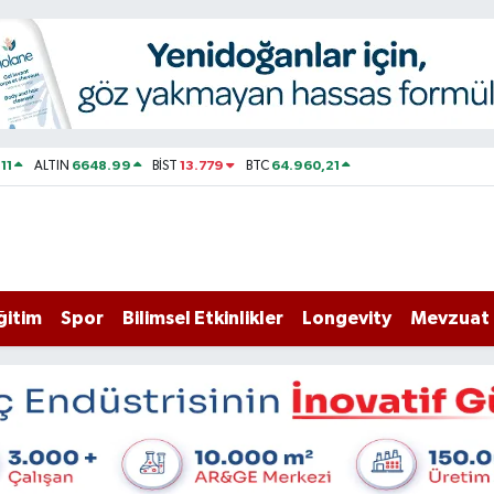
11
6648.99
13.779
64.960,21
ALTIN
BİST
BTC
ğitim
Spor
Bilimsel Etkinlikler
Longevity
Mevzuat