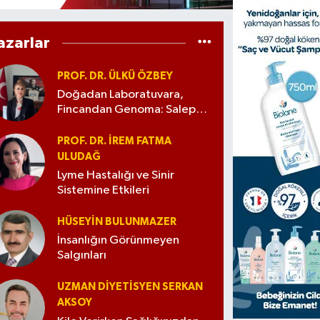
azarlar
PROF. DR. ÜLKÜ ÖZBEY
Doğadan Laboratuvara,
Fincandan Genoma: Salep
Gerçekten Ne Söylüyor?
PROF. DR. İREM FATMA
ULUDAĞ
Lyme Hastalığı ve Sinir
Sistemine Etkileri
HÜSEYIN BULUNMAZER
İnsanlığın Görünmeyen
Salgınları
UZMAN DIYETISYEN SERKAN
AKSOY