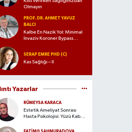
Kilo Verirken Sağlığınızdan
Olmayın
PROF. DR. AHMET YAVUZ
BALCI
Kalbe En Nazik Yol: Minimal
İnvaziv Koroner Bypass
Cerrahisi
SERAP EMRE PHD (C)
Kas Sağlığı – II
lıntı Yazarlar
RÜMEYSA KARACA
Estetik Ameliyat Sonrası
Hasta Psikolojisi: Yüzü Kabul
Etme Süreci
FATIMƏ ŞAHMURADOVA