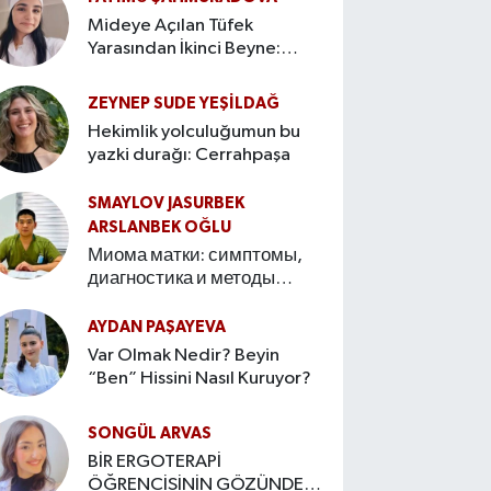
Mideye Açılan Tüfek
Yarasından İkinci Beyne:
Bağırsak–Beyin Ekseninin
Hikâyesi
ZEYNEP SUDE YEŞİLDAĞ
Hekimlik yolculuğumun bu
yazki durağı: Cerrahpaşa
SMAYLOV JASURBEK
ARSLANBEK OĞLU
Миома матки: симптомы,
диагностика и методы
лечения Введение
AYDAN PAŞAYEVA
Var Olmak Nedir? Beyin
“Ben” Hissini Nasıl Kuruyor?
SONGÜL ARVAS
BİR ERGOTERAPİ
ÖĞRENCİSİNİN GÖZÜNDEN: