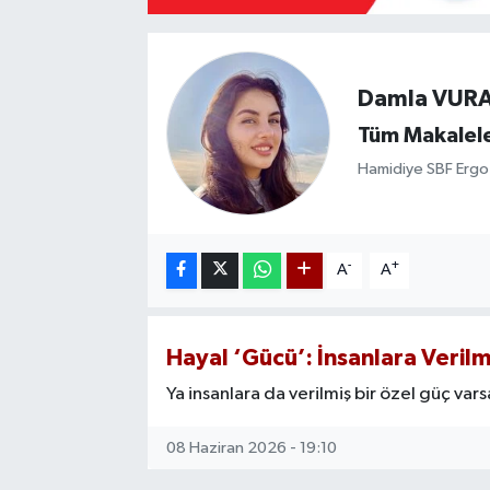
Mevzuat
Damla VUR
Tüm Makalele
Hamidiye SBF Ergot
-
+
A
A
Hayal ‘Gücü’: İnsanlara Verilm
Ya insanlara da verilmiş bir özel güç var
08 Haziran 2026 - 19:10