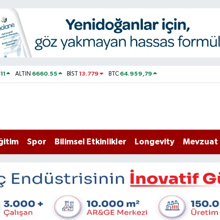
11
6660.55
13.779
64.959,79
ALTIN
BİST
BTC
ğitim
Spor
Bilimsel Etkinlikler
Longevity
Mevzuat