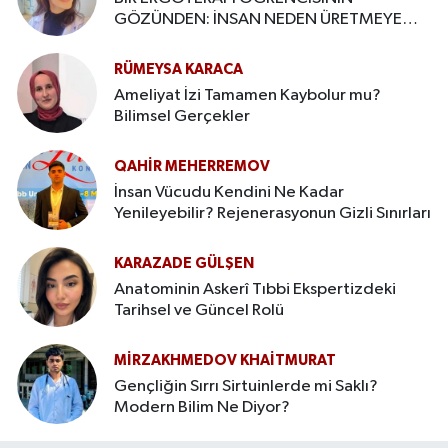
GÖZÜNDEN: İNSAN NEDEN ÜRETMEYE
İHTİYAÇ DUYAR?
RÜMEYSA KARACA
Ameliyat İzi Tamamen Kaybolur mu?
Bilimsel Gerçekler
QAHIR MEHERREMOV
İnsan Vücudu Kendini Ne Kadar
Yenileyebilir? Rejenerasyonun Gizli Sınırları
KARAZADE GÜLŞEN
Anatominin Askerî Tıbbi Ekspertizdeki
Tarihsel ve Güncel Rolü
MIRZAKHMEDOV KHAİTMURAT
Gençliğin Sırrı Sirtuinlerde mi Saklı?
Modern Bilim Ne Diyor?