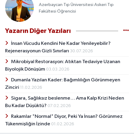
Azerbaycan Tıp Üniversitesi Askeri Tıp
Fakültesi Öğrencisi
Yazarın Diğer Yazıları
İnsan Vücudu Kendini Ne Kadar Yenileyebilir?
Rejenerasyonun Gizli Sınırları
30.07.2026
Mikrobiyal Restorasyon: Atıktan Tedaviye Uzanan
Biyolojik Dönüşüm
03.03.2026
Dumanla Yazılan Kader: Bağımlılığın Görünmeyen
Zinciri
11.02.2026
Sigara, Sağlıksız beslenme… Ama Kalp Krizi Neden
Bu Kadar Düşüktü?
07.02.2026
Rakamlar "Normal" Diyor, Peki Ya İnsan? Görünmez
Tükenmişliğin İzinde
01.02.2026