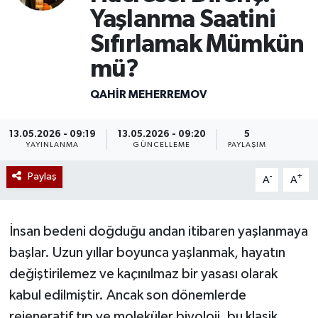
Yaşlanma Saatini
Yazarlar
Sıfırlamak Mümkün
mü?
QAHIR MEHERREMOV
13.05.2026 - 09:19
13.05.2026 - 09:20
5
YAYINLANMA
GÜNCELLEME
PAYLAŞIM
Paylaş
-
+
A
A
İnsan bedeni doğduğu andan itibaren yaşlanmaya
başlar. Uzun yıllar boyunca yaşlanmak, hayatın
değiştirilemez ve kaçınılmaz bir yasası olarak
kabul edilmiştir. Ancak son dönemlerde
rejeneratif tıp ve moleküler biyoloji, bu klasik