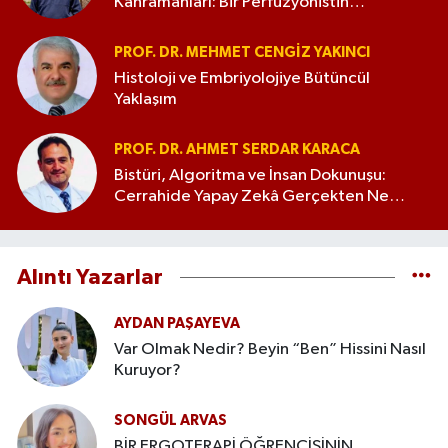
Kahramanları: Bir Perfüzyonistin
Gözünden Ekip Olmak
PROF. DR. MEHMET CENGIZ YAKINCI
Histoloji ve Embriyolojiye Bütüncül
Yaklaşım
PROF. DR. AHMET SERDAR KARACA
Bistüri, Algoritma ve İnsan Dokunuşu:
Cerrahide Yapay Zekâ Gerçekten Ne
Anlama Geliyor?
Alıntı Yazarlar
AYDAN PAŞAYEVA
Var Olmak Nedir? Beyin “Ben” Hissini Nasıl
Kuruyor?
SONGÜL ARVAS
BİR ERGOTERAPİ ÖĞRENCİSİNİN