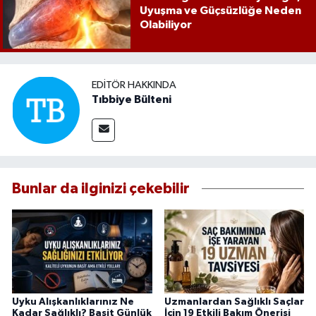
Uyuşma ve Güçsüzlüğe Neden
Olabiliyor
EDITÖR HAKKINDA
Tıbbiye Bülteni
Bunlar da ilginizi çekebilir
Uyku Alışkanlıklarınız Ne
Uzmanlardan Sağlıklı Saçlar
Kadar Sağlıklı? Basit Günlük
İçin 19 Etkili Bakım Önerisi