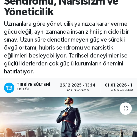
Sendromu, Narsisizm ve
Yöneticilik
Mevzuat
Uzmanlara göre yöneticilik yalnızca karar verme
gücü değil, aynı zamanda insan zihni için ciddi bir
sınav. Uzun süre denetlenmeyen güç ve sürekli
övgü ortamı, hubris sendromu ve narsistik
eğilimleri besleyebiliyor. Tarihsel deneyimler ise
güçlü liderlerden çok güçlü kurumların önemini
hatırlatıyor.
TIBBIYE BÜLTENI
26.12.2025 - 13:14
01.01.2026 - 19
EDITÖR
YAYINLANMA
GÜNCELLEME