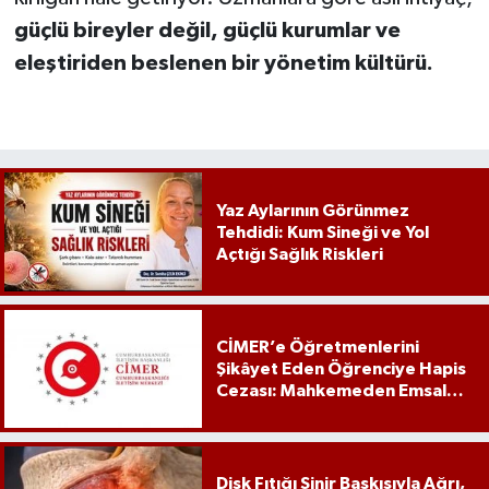
güçlü bireyler değil, güçlü kurumlar ve
eleştiriden beslenen bir yönetim kültürü.
Yaz Aylarının Görünmez
Tehdidi: Kum Sineği ve Yol
Açtığı Sağlık Riskleri
CİMER’e Öğretmenlerini
Şikâyet Eden Öğrenciye Hapis
Cezası: Mahkemeden Emsal
Karar
Disk Fıtığı Sinir Baskısıyla Ağrı,