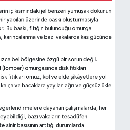
lerin iç kısmındaki jel benzeri yumuşak dokunun
nir yapıları üzerinde baskı oluşturmasıyla
or. Bu baskı, fıtığın bulunduğu omurga
a, karıncalanma ve bazı vakalarda kas gücünde
lnızca bel bölgesine özgü bir sorun değil.
el (lomber) omurgasında disk fıtıkları
sk fıtıkları omuz, kol ve elde şikâyetlere yol
r kalça ve bacaklara yayılan ağrı ve güçsüzlükle
eğerlendirmelere dayanan çalışmalarda, her
eyebildiği, bazı vakaların tesadüfen
kte sinir basısının arttığı durumlarda