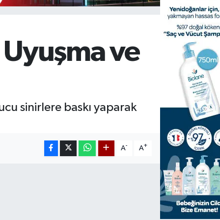
ı, Uyuşma ve
cu sinirlere baskı yaparak
-
+
A
A