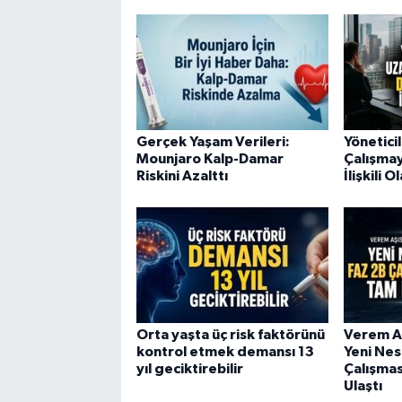
Gerçek Yaşam Verileri:
Yönetici
Mounjaro Kalp-Damar
Çalışmay
Riskini Azalttı
İlişkili Ol
Orta yaşta üç risk faktörünü
Verem Aş
kontrol etmek demansı 13
Yeni Nes
yıl geciktirebilir
Çalışmas
Ulaştı