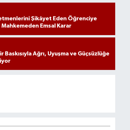
tmenlerini Şikâyet Eden Öğrenciye
: Mahkemeden Emsal Karar
inir Baskısıyla Ağrı, Uyuşma ve Güçsüzlüğe
iyor