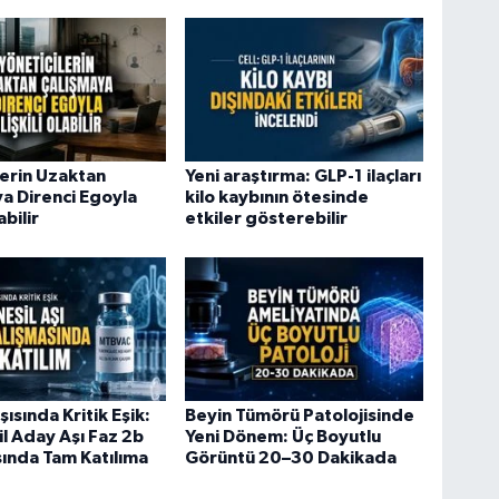
lerin Uzaktan
Yeni araştırma: GLP-1 ilaçları
a Direnci Egoyla
kilo kaybının ötesinde
abilir
etkiler gösterebilir
ısında Kritik Eşik:
Beyin Tümörü Patolojisinde
il Aday Aşı Faz 2b
Yeni Dönem: Üç Boyutlu
ında Tam Katılıma
Görüntü 20–30 Dakikada