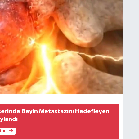
serinde Beyin Metastazını Hedefleyen
aylandı
üle