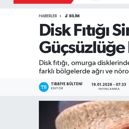
HABERLER
🔬 BILIM
Disk Fıtığı S
Güçsüzlüğe 
Disk fıtığı, omurga disklerin
farklı bölgelerde ağrı ve nörol
TIBBIYE BÜLTENI
19.01.2026 - 07:33
EDITÖR
YAYINLANMA