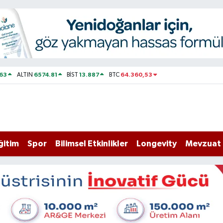
63
6574.81
13.887
64.360,53
ALTIN
BİST
BTC
ğitim
Spor
Bilimsel Etkinlikler
Longevity
Mevzuat