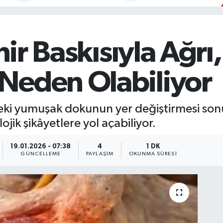
inir Baskısıyla Ağr
Neden Olabiliyor
deki yumuşak dokunun yer değiştirmesi sonu
ojik şikâyetlere yol açabiliyor.
19.01.2026 - 07:38
4
1 DK
GÜNCELLEME
PAYLAŞIM
OKUNMA SÜRESI