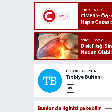
EDITÖRÜN SEÇTIĞI
CİMER’e Öğre
Hapis Cezası
EDITÖRÜN SEÇTIĞI
Disk Fıtığı S
Neden Olabil
EDITÖR HAKKINDA
Tıbbiye Bülteni
Bunlar da ilginizi çekebilir