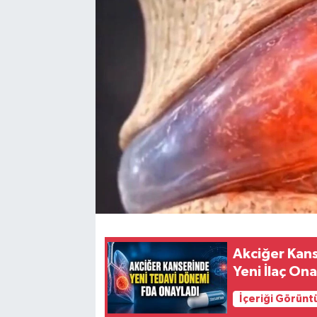
Akciğer Kan
Yeni İlaç On
İçeriği Görünt