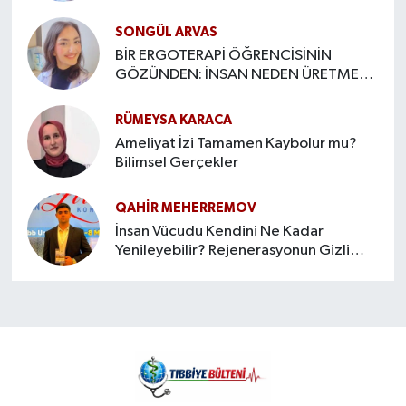
SONGÜL ARVAS
BİR ERGOTERAPİ ÖĞRENCİSİNİN
GÖZÜNDEN: İNSAN NEDEN ÜRETMEYE
İHTİYAÇ DUYAR?
RÜMEYSA KARACA
Ameliyat İzi Tamamen Kaybolur mu?
Bilimsel Gerçekler
QAHIR MEHERREMOV
İnsan Vücudu Kendini Ne Kadar
Yenileyebilir? Rejenerasyonun Gizli
Sınırları