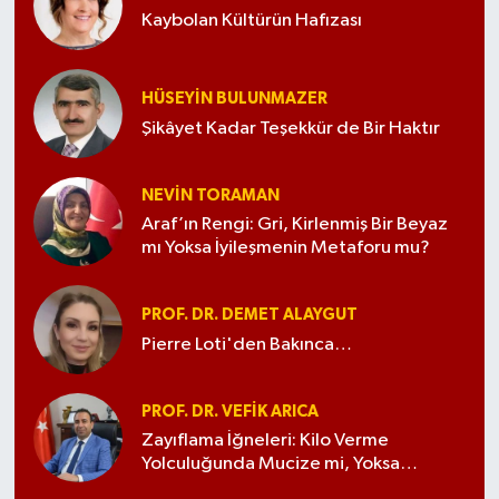
Kaybolan Kültürün Hafızası
HÜSEYIN BULUNMAZER
Şikâyet Kadar Teşekkür de Bir Haktır
NEVIN TORAMAN
Araf’ın Rengi: Gri, Kirlenmiş Bir Beyaz
mı Yoksa İyileşmenin Metaforu mu?
PROF. DR. DEMET ALAYGUT
Pierre Loti'den Bakınca…
PROF. DR. VEFIK ARICA
Zayıflama İğneleri: Kilo Verme
Yolculuğunda Mucize mi, Yoksa
Tehlikeli Bir Kumar mı?