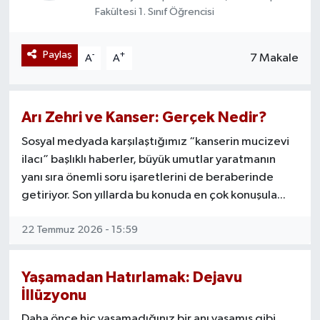
Fakültesi 1. Sınıf Öğrencisi
Yazarlar
Paylaş
-
+
7 Makale
A
A
Arı Zehri ve Kanser: Gerçek Nedir?
Sosyal medyada karşılaştığımız “kanserin mucizevi
ilacı” başlıklı haberler, büyük umutlar yaratmanın
yanı sıra önemli soru işaretlerini de beraberinde
getiriyor. Son yıllarda bu konuda en çok konuşula...
22 Temmuz 2026 - 15:59
Yaşamadan Hatırlamak: Dejavu
İllüzyonu
Daha önce hiç yaşamadığınız bir anı yaşamış gibi