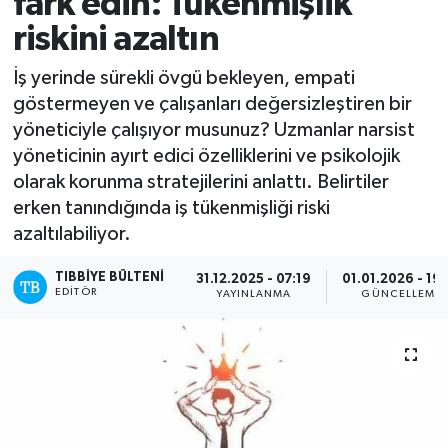
fark edin: Tükenmişlik
riskini azaltın
Mevzuat
İş yerinde sürekli övgü bekleyen, empati
göstermeyen ve çalışanları değersizleştiren bir
yöneticiyle çalışıyor musunuz? Uzmanlar narsist
yöneticinin ayırt edici özelliklerini ve psikolojik
olarak korunma stratejilerini anlattı. Belirtiler
erken tanındığında iş tükenmişliği riski
azaltılabiliyor.
TIBBIYE BÜLTENI
31.12.2025 - 07:19
01.01.2026 - 19
EDITÖR
YAYINLANMA
GÜNCELLEME