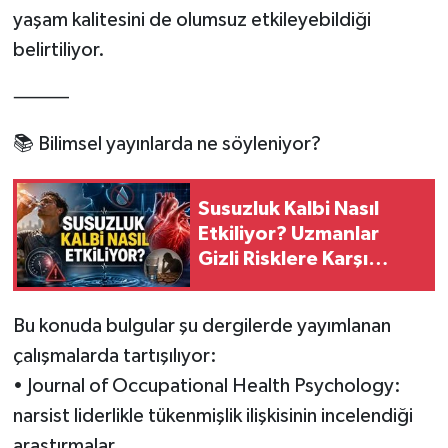
yaşam kalitesini de olumsuz etkileyebildiği
belirtiliyor.
⸻
📚 Bilimsel yayınlarda ne söyleniyor?
Susuzluk Kalbi Nasıl
Etkiliyor? Uzmanlar
Gizli Risklere Karşı
Uyarıyor
Bu konuda bulgular şu dergilerde yayımlanan
çalışmalarda tartışılıyor:
• Journal of Occupational Health Psychology:
narsist liderlikle tükenmişlik ilişkisinin incelendiği
araştırmalar