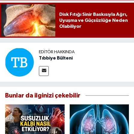
Disk Fıtığı Sinir Baskısıyla Ağrı,
Uyuşma ve Güçsüzlüğe Neden
Olabiliyor
EDITÖR HAKKINDA
Tıbbiye Bülteni
Bunlar da ilginizi çekebilir