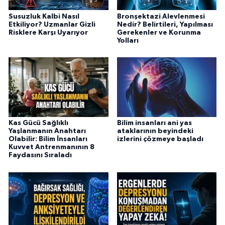
Susuzluk Kalbi Nasıl
Bronşektazi Alevlenmesi
Etkiliyor? Uzmanlar Gizli
Nedir? Belirtileri, Yapılması
Risklere Karşı Uyarıyor
Gerekenler ve Korunma
Yolları
Kas Gücü Sağlıklı
Bilim insanları ani yas
Yaşlanmanın Anahtarı
ataklarının beyindeki
Olabilir: Bilim İnsanları
izlerini çözmeye başladı
Kuvvet Antrenmanının 8
Faydasını Sıraladı