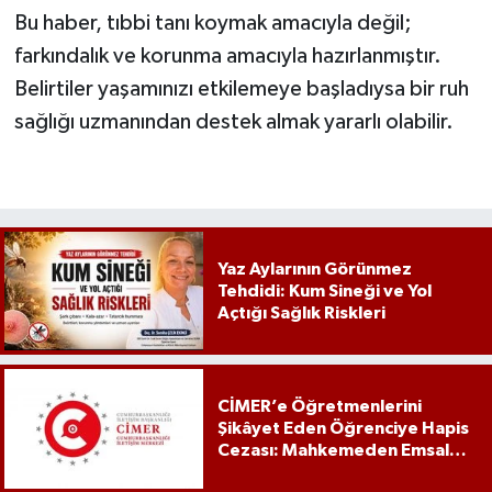
Bu haber, tıbbi tanı koymak amacıyla değil;
farkındalık ve korunma amacıyla hazırlanmıştır.
Belirtiler yaşamınızı etkilemeye başladıysa bir ruh
sağlığı uzmanından destek almak yararlı olabilir.
Yaz Aylarının Görünmez
Tehdidi: Kum Sineği ve Yol
Açtığı Sağlık Riskleri
CİMER’e Öğretmenlerini
Şikâyet Eden Öğrenciye Hapis
Cezası: Mahkemeden Emsal
Karar