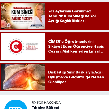
Yaz Aylarının Görünmez
Tehdidi: Kum Sineği ve Yol
Açtığı Sağlık Riskleri
CİMER’e Öğretmenlerini
Şikâyet Eden Öğrenciye Hapis
Cezası: Mahkemeden Emsal
Karar
Disk Fıtığı Sinir Baskısıyla Ağrı,
Uyuşma ve Güçsüzlüğe Neden
Olabiliyor
EDITÖR HAKKINDA
Tıbbiye Bülteni