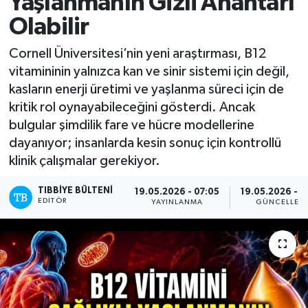
Yaşlanmanın Gizli Anahtarı
Olabilir
Mevzuat
Cornell Üniversitesi’nin yeni araştırması, B12
vitamininin yalnızca kan ve sinir sistemi için değil,
kasların enerji üretimi ve yaşlanma süreci için de
kritik rol oynayabileceğini gösterdi. Ancak
bulgular şimdilik fare ve hücre modellerine
dayanıyor; insanlarda kesin sonuç için kontrollü
klinik çalışmalar gerekiyor.
TIBBIYE BÜLTENI
19.05.2026 - 07:05
19.05.2026 - 0
EDITÖR
YAYINLANMA
GÜNCELLEM