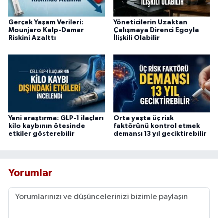
Gerçek Yaşam Verileri:
Yöneticilerin Uzaktan
Mounjaro Kalp-Damar
Çalışmaya Direnci Egoyla
Riskini Azalttı
İlişkili Olabilir
Yeni araştırma: GLP-1 ilaçları
Orta yaşta üç risk
kilo kaybının ötesinde
faktörünü kontrol etmek
etkiler gösterebilir
demansı 13 yıl geciktirebilir
Yorumlar