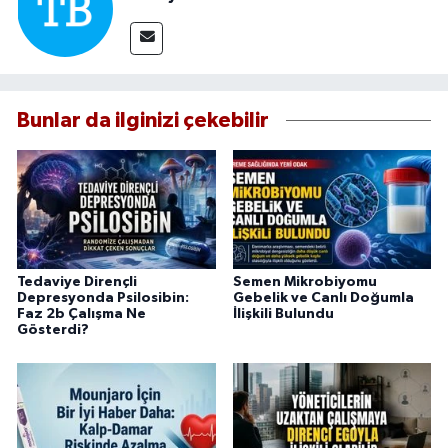
Bunlar da ilginizi çekebilir
Tedaviye Dirençli
Semen Mikrobiyomu
Depresyonda Psilosibin:
Gebelik ve Canlı Doğumla
Faz 2b Çalışma Ne
İlişkili Bulundu
Gösterdi?