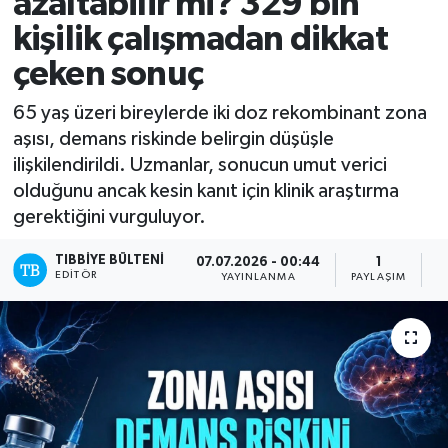
azaltabilir mi? 329 bin
kişilik çalışmadan dikkat
Mevzuat
çeken sonuç
65 yaş üzeri bireylerde iki doz rekombinant zona
aşısı, demans riskinde belirgin düşüşle
ilişkilendirildi. Uzmanlar, sonucun umut verici
olduğunu ancak kesin kanıt için klinik araştırma
gerektiğini vurguluyor.
TIBBIYE BÜLTENI
07.07.2026 - 00:44
1
EDITÖR
YAYINLANMA
PAYLAŞIM
O