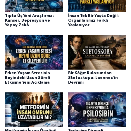
Tıpta Üç Yeni Araştırma:
İnsan Tek Bir Yaşta Değil:
Kanser, Depresyon ve
Organlarımız Farklı
Yapay Zekâ
Yaşlanıyor
Erken Yaşam Stresinin
Bir Kâğıt Rulosundan
Beyindeki Uzun Süreli
Stetoskopa: Laennec’in
Etkisine Yeni Açıklama
Devrimi
Metformin İnsan Ömrünü
Tedaviye Dirençli