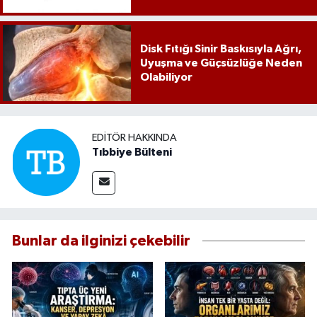
Karar
Disk Fıtığı Sinir Baskısıyla Ağrı,
Uyuşma ve Güçsüzlüğe Neden
Olabiliyor
EDITÖR HAKKINDA
Tıbbiye Bülteni
Bunlar da ilginizi çekebilir