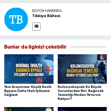
EDITÖR HAKKINDA
Tıbbiye Bülteni
Bunlar da ilginizi çekebilir
Yeni Araştırma: Küçük Kesili
Kolonoskopide En Büyük
Bypass Daha Hızlı İyileşme
Sorunlardan Biri: Bağırsak
Sağladı
Temizliği Neden Yetersiz
Kalıyor?