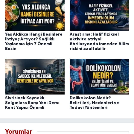
Yaş Aldıkça Hangi Besinlere
Araştırma: Hafif fiziksel
İhtiyaç Artıyor? Sağlıklı
aktivite atriyal
Yaşlanma İçin 7 Önemli
fibrilasyonda inmeden ölüm
Besin
riskini azaltabilir
Sivrisinek Kaynaklı
Dolikokolon Nedir?
Salgınlara Karşı Yeni Ders:
Belirtileri, Nedenleri ve
Kent Yapısı Önemli
Tedavi Yöntemleri
Yorumlar