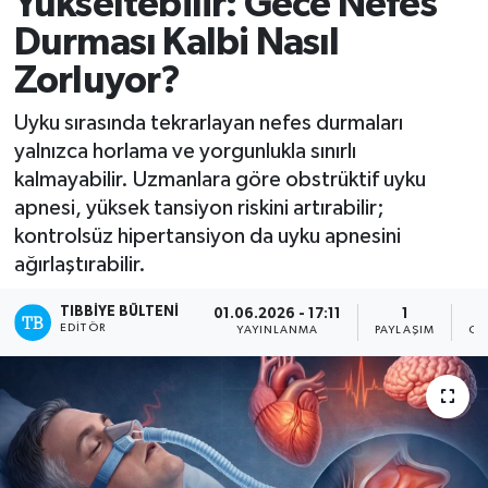
Yükseltebilir: Gece Nefes
Durması Kalbi Nasıl
Zorluyor?
Uyku sırasında tekrarlayan nefes durmaları
yalnızca horlama ve yorgunlukla sınırlı
kalmayabilir. Uzmanlara göre obstrüktif uyku
apnesi, yüksek tansiyon riskini artırabilir;
kontrolsüz hipertansiyon da uyku apnesini
ağırlaştırabilir.
TIBBIYE BÜLTENI
01.06.2026 - 17:11
1
EDITÖR
YAYINLANMA
PAYLAŞIM
OK