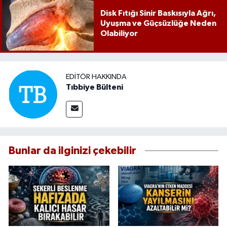
Disk Fıtığı Sinir Baskısıyla Ağrı,
Uyuşma ve Güçsüzlüğe Neden
Olabiliyor
EDITÖR HAKKINDA
Tıbbiye Bülteni
Bunlar da ilginizi çekebilir