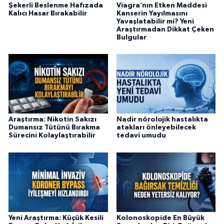
Şekerli Beslenme Hafızada
Viagra’nın Etken Maddesi
Kalıcı Hasar Bırakabilir
Kanserin Yayılmasını
Yavaşlatabilir mi? Yeni
Araştırmadan Dikkat Çeken
Bulgular
Araştırma: Nikotin Sakızı
Nadir nörolojik hastalıkta
Dumansız Tütünü Bırakma
atakları önleyebilecek
Sürecini Kolaylaştırabilir
tedavi umudu
Yeni Araştırma: Küçük Kesili
Kolonoskopide En Büyük