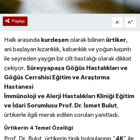
Paylaş
-
+
A
A
Halk arasında
kurdeşen
olarak bilinen
ürtiker
,
ani başlayan kızarıklık, kabarıklık ve yoğun kaşıntı
ile seyreden yaygın bir cilt hastalığı olarak dikkat
çekiyor.
Süreyyapaşa Göğüs Hastalıkları ve
Göğüs Cerrahisi Eğitim ve Araştırma
Hastanesi
İmmünoloji ve Alerji Hastalıkları Kliniği Eğitim
ve İdari Sorumlusu Prof. Dr. İsmet Bulut
,
ürtikerle ilgili merak edilen soruları yanıtladı.
Ürtikerin 4 Temel Özelliği
Prof. Dr. Bulut, ürtikerin tipik bulgularının “
4K
” ile