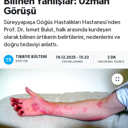
Bilinen Yanlışlar: Uzman
Görüşü
Mevzuat
Süreyyapaşa Göğüs Hastalıkları Hastanesi’nden
Prof. Dr. İsmet Bulut, halk arasında kurdeşen
olarak bilinen ürtikerin belirtilerini, nedenlerini ve
doğru tedaviyi anlattı.
TIBBIYE BÜLTENI
19.12.2025 - 15:23
2 DK
EDITÖR
YAYINLANMA
OKUNMA SÜRESI