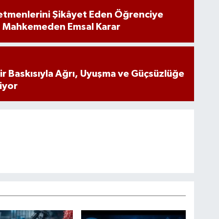
tmenlerini Şikâyet Eden Öğrenciye
: Mahkemeden Emsal Karar
inir Baskısıyla Ağrı, Uyuşma ve Güçsüzlüğe
iyor