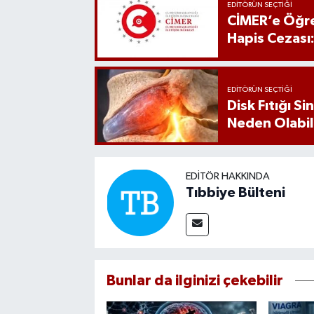
EDITÖRÜN SEÇTIĞI
CİMER’e Öğre
Hapis Cezası
EDITÖRÜN SEÇTIĞI
Disk Fıtığı S
Neden Olabil
EDITÖR HAKKINDA
Tıbbiye Bülteni
Bunlar da ilginizi çekebilir