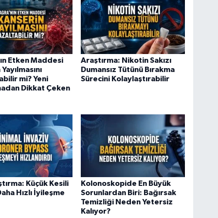
ın Etken Maddesi
Araştırma: Nikotin Sakızı
 Yayılmasını
Dumansız Tütünü Bırakma
bilir mi? Yeni
Sürecini Kolaylaştırabilir
madan Dikkat Çeken
ştırma: Küçük Kesili
Kolonoskopide En Büyük
aha Hızlı İyileşme
Sorunlardan Biri: Bağırsak
Temizliği Neden Yetersiz
Kalıyor?