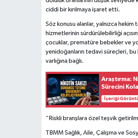
doluluk oranlarının düşük seviyede
ciddi bir kırılmaya işaret etti.
Söz konusu alanlar, yalnızca hekim t
hizmetlerinin sürdürülebilirliği açıs
çocuklar, prematüre bebekler ve y
yenidoğanların tedavi süreçleri, b
varlığına bağlı.
Araştırma: N
Sürecini Kola
İçeriği Görünt
“Riskli branşlara özel teşvik getirilm
TBMM Sağlık, Aile, Çalışma ve Sosy