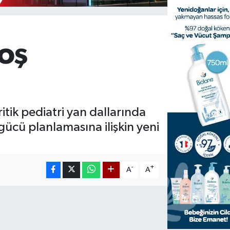
boş
tik pediatri yan dallarında
ücü planlamasına ilişkin yeni
-
+
A
A