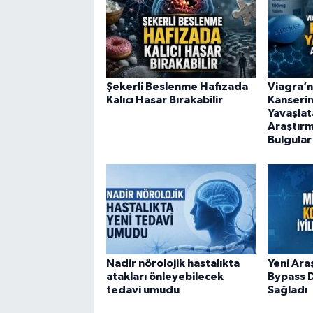
Şekerli Beslenme Hafızada
Viagra’n
Kalıcı Hasar Bırakabilir
Kanserin
Yavaşlata
Araştır
Bulgular
Nadir nörolojik hastalıkta
Yeni Ara
atakları önleyebilecek
Bypass D
tedavi umudu
Sağladı