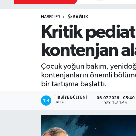
HABERLER
🩺 SAĞLIK
Kritik pediat
kontenjan a
Çocuk yoğun bakım, yenidoğan,
kontenjanların önemli bölümü
bir tartışma başlattı.
TIBBIYE BÜLTENI
06.07.2026 - 05:40
EDITÖR
YAYINLANMA