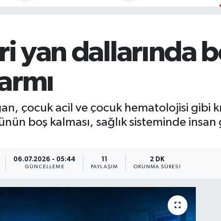
ri yan dallarında 
larmı
 çocuk acil ve çocuk hematolojisi gibi kri
nün boş kalması, sağlık sisteminde insan g
06.07.2026 - 05:44
11
2 DK
GÜNCELLEME
PAYLAŞIM
OKUNMA SÜRESI