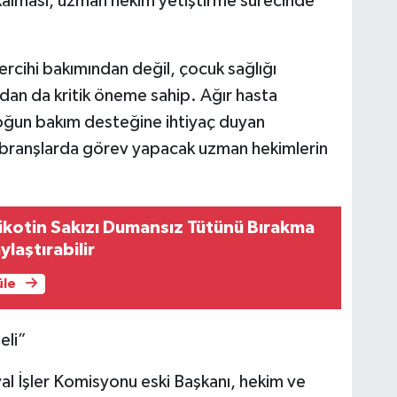
 kalması, uzman hekim yetiştirme sürecinde
ercihi bakımından değil, çocuk sağlığı
ından da kritik öneme sahip. Ağır hasta
oğun bakım desteğine ihtiyaç duyan
u branşlarda görev yapacak uzman hekimlerin
ikotin Sakızı Dumansız Tütünü Bırakma
ylaştırabilir
üle
eli”
al İşler Komisyonu eski Başkanı, hekim ve