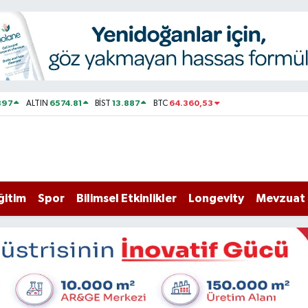
897
6574.81
13.887
64.360,53
ALTIN
BİST
BTC
ğitim
Spor
Bilimsel Etkinlikler
Longevity
Mevzuat