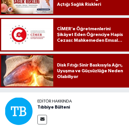
Açtığı Sağlık Riskleri
CİMER’e Öğretmenlerini
Şikâyet Eden Öğrenciye Hapis
Cezası: Mahkemeden Emsal
Karar
Disk Fıtığı Sinir Baskısıyla Ağrı,
Uyuşma ve Güçsüzlüğe Neden
Olabiliyor
EDITÖR HAKKINDA
Tıbbiye Bülteni