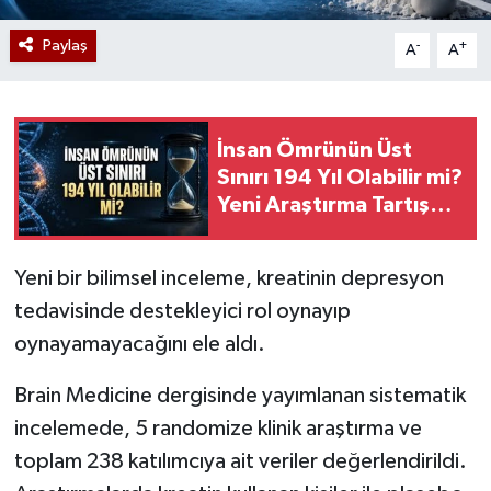
Paylaş
-
+
A
A
İnsan Ömrünün Üst
Sınırı 194 Yıl Olabilir mi?
Yeni Araştırma Tartışma
Yarattı
Yeni bir bilimsel inceleme, kreatinin depresyon
tedavisinde destekleyici rol oynayıp
oynayamayacağını ele aldı.
Brain Medicine dergisinde yayımlanan sistematik
incelemede, 5 randomize klinik araştırma ve
toplam 238 katılımcıya ait veriler değerlendirildi.