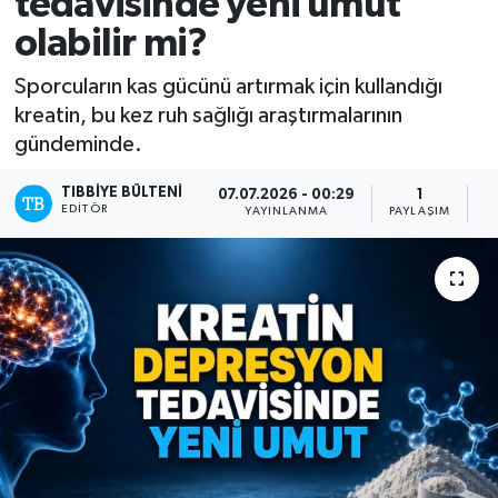
tedavisinde yeni umut
olabilir mi?
Yazarlar
Sporcuların kas gücünü artırmak için kullandığı
kreatin, bu kez ruh sağlığı araştırmalarının
gündeminde.
TIBBIYE BÜLTENI
07.07.2026 - 00:29
1
EDITÖR
YAYINLANMA
PAYLAŞIM
O