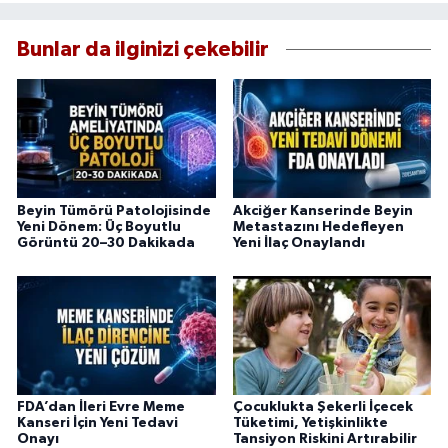
Bunlar da ilginizi çekebilir
Beyin Tümörü Patolojisinde
Akciğer Kanserinde Beyin
Yeni Dönem: Üç Boyutlu
Metastazını Hedefleyen
Görüntü 20–30 Dakikada
Yeni İlaç Onaylandı
FDA’dan İleri Evre Meme
Çocuklukta Şekerli İçecek
Kanseri İçin Yeni Tedavi
Tüketimi, Yetişkinlikte
Onayı
Tansiyon Riskini Artırabilir