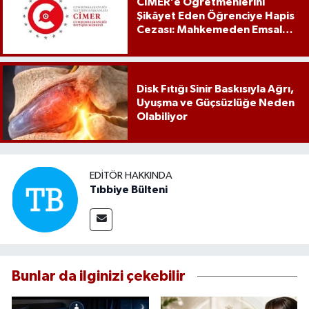
CİMER’e Öğretmenlerini
Şikâyet Eden Öğrenciye Hapis
Cezası: Mahkemeden Emsal
Karar
Disk Fıtığı Sinir Baskısıyla Ağrı,
Uyuşma ve Güçsüzlüğe Neden
Olabiliyor
EDITÖR HAKKINDA
Tıbbiye Bülteni
Bunlar da ilginizi çekebilir