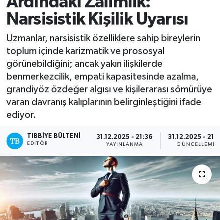
Ardındaki Zalimlik:
Narsisistik Kişilik Uyarısı
Mevzuat
Uzmanlar, narsisistik özelliklere sahip bireylerin
toplum içinde karizmatik ve prososyal
görünebildiğini; ancak yakın ilişkilerde
benmerkezcilik, empati kapasitesinde azalma,
grandiyöz özdeğer algısı ve kişilerarası sömürüye
varan davranış kalıplarının belirginleştiğini ifade
ediyor.
TIBBIYE BÜLTENI
31.12.2025 - 21:36
31.12.2025 - 21:
EDITÖR
YAYINLANMA
GÜNCELLEME