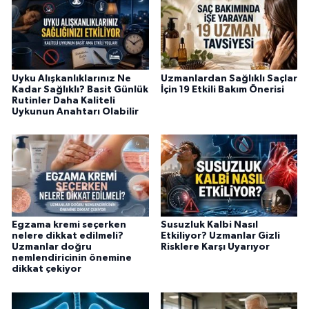
Uyku Alışkanlıklarınız Ne
Uzmanlardan Sağlıklı Saçlar
Kadar Sağlıklı? Basit Günlük
İçin 19 Etkili Bakım Önerisi
Rutinler Daha Kaliteli
Uykunun Anahtarı Olabilir
Egzama kremi seçerken
Susuzluk Kalbi Nasıl
nelere dikkat edilmeli?
Etkiliyor? Uzmanlar Gizli
Uzmanlar doğru
Risklere Karşı Uyarıyor
nemlendiricinin önemine
dikkat çekiyor