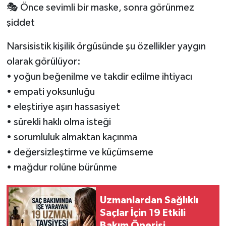
🎭 Önce sevimli bir maske, sonra görünmez
şiddet
Narsisistik kişilik örgüsünde şu özellikler yaygın
olarak görülüyor:
• yoğun beğenilme ve takdir edilme ihtiyacı
• empati yoksunluğu
• eleştiriye aşırı hassasiyet
• sürekli haklı olma isteği
• sorumluluk almaktan kaçınma
• değersizleştirme ve küçümseme
• mağdur rolüne bürünme
Uzmanlardan Sağlıklı
Saçlar İçin 19 Etkili
Bakım Önerisi