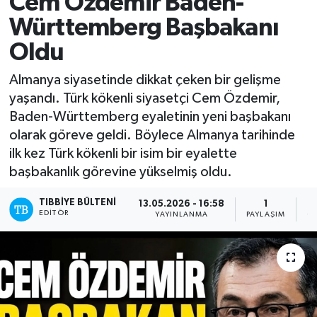
Cem Özdemir Baden-
Württemberg Başbakanı
Mevzuat
Oldu
Almanya siyasetinde dikkat çeken bir gelişme
yaşandı. Türk kökenli siyasetçi Cem Özdemir,
Baden-Württemberg eyaletinin yeni başbakanı
olarak göreve geldi. Böylece Almanya tarihinde
ilk kez Türk kökenli bir isim bir eyalette
başbakanlık görevine yükselmiş oldu.
TIBBIYE BÜLTENI
13.05.2026 - 16:58
1
EDITÖR
YAYINLANMA
PAYLAŞIM
O