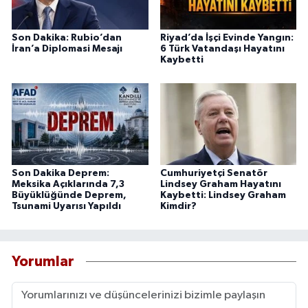
Son Dakika: Rubio’dan
Riyad’da İşçi Evinde Yangın:
İran’a Diplomasi Mesajı
6 Türk Vatandaşı Hayatını
Kaybetti
Son Dakika Deprem:
Cumhuriyetçi Senatör
Meksika Açıklarında 7,3
Lindsey Graham Hayatını
Büyüklüğünde Deprem,
Kaybetti: Lindsey Graham
Tsunami Uyarısı Yapıldı
Kimdir?
Yorumlar