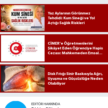
Yaz Aylarının Görünmez
Tehdidi: Kum Sineği ve Yol
Açtığı Sağlık Riskleri
CİMER’e Öğretmenlerini
Şikâyet Eden Öğrenciye Hapis
Cezası: Mahkemeden Emsal
Karar
Disk Fıtığı Sinir Baskısıyla Ağrı,
Uyuşma ve Güçsüzlüğe Neden
Olabiliyor
EDITÖR HAKKINDA