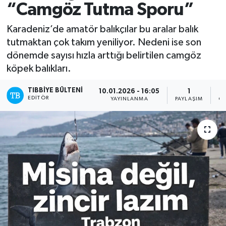
“Camgöz Tutma Sporu”
Yazarlar
Karadeniz’de amatör balıkçılar bu aralar balık
tutmaktan çok takım yeniliyor. Nedeni ise son
dönemde sayısı hızla arttığı belirtilen camgöz
köpek balıkları.
TIBBIYE BÜLTENI
10.01.2026 - 16:05
1
EDITÖR
YAYINLANMA
PAYLAŞIM
OK