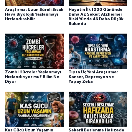
Araştırma: Uzun Süreli Sıcak
Hayatın İlk 1000 Gününde
Hava Biyolojik Yaşlanmayı
Daha Az Şeker: Alzheimer
Hızlandırabilir
Riski Yüzde 46 Daha Düşük
Bulundu
Zombi Hücreler Yaşlanmayı
Tıpta Üç Yeni Araştırma:
Hızlandırıyor mu? Bilim Ne
Kanser, Depresyon ve
Diyor
Yapay Zekâ
Kas Gücü Uzun Yaşamın
Şekerli Beslenme Hafızada