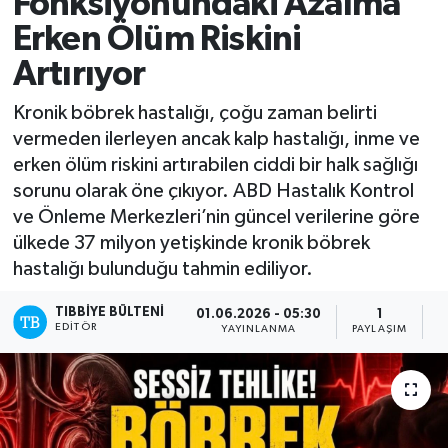
Fonksiyonundaki Azalma
Erken Ölüm Riskini
Mevzuat
Artırıyor
Kronik böbrek hastalığı, çoğu zaman belirti
vermeden ilerleyen ancak kalp hastalığı, inme ve
erken ölüm riskini artırabilen ciddi bir halk sağlığı
sorunu olarak öne çıkıyor. ABD Hastalık Kontrol
ve Önleme Merkezleri’nin güncel verilerine göre
ülkede 37 milyon yetişkinde kronik böbrek
hastalığı bulunduğu tahmin ediliyor.
TIBBIYE BÜLTENI
01.06.2026 - 05:30
1
EDITÖR
YAYINLANMA
PAYLAŞIM
O