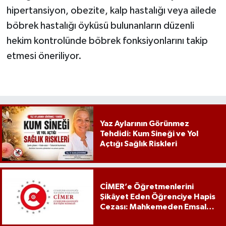
hipertansiyon, obezite, kalp hastalığı veya ailede
böbrek hastalığı öyküsü bulunanların düzenli
hekim kontrolünde böbrek fonksiyonlarını takip
etmesi öneriliyor.
Yaz Aylarının Görünmez
Tehdidi: Kum Sineği ve Yol
Açtığı Sağlık Riskleri
CİMER’e Öğretmenlerini
Şikâyet Eden Öğrenciye Hapis
Cezası: Mahkemeden Emsal
Karar