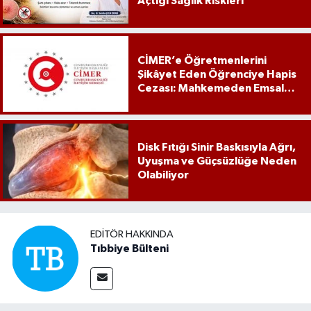
Açtığı Sağlık Riskleri
CİMER’e Öğretmenlerini
Şikâyet Eden Öğrenciye Hapis
Cezası: Mahkemeden Emsal
Karar
Disk Fıtığı Sinir Baskısıyla Ağrı,
Uyuşma ve Güçsüzlüğe Neden
Olabiliyor
EDITÖR HAKKINDA
Tıbbiye Bülteni