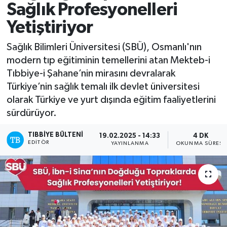
Sağlık Profesyonelleri
Mevzuat
Yetiştiriyor
Sağlık Bilimleri Üniversitesi (SBÜ), Osmanlı'nın
modern tıp eğitiminin temellerini atan Mekteb-i
Tıbbiye-i Şahane’nin mirasını devralarak
Türkiye’nin sağlık temalı ilk devlet üniversitesi
olarak Türkiye ve yurt dışında eğitim faaliyetlerini
sürdürüyor.
TIBBIYE BÜLTENI
19.02.2025 - 14:33
4 DK
EDITÖR
YAYINLANMA
OKUNMA SÜRESI