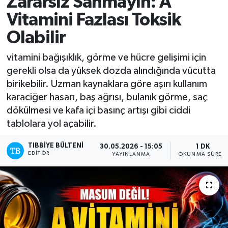
Zararsız Sanmayın: A
Vitamini Fazlası Toksik
Olabilir
vitamini bağışıklık, görme ve hücre gelişimi için
gerekli olsa da yüksek dozda alındığında vücutta
birikebilir. Uzman kaynaklara göre aşırı kullanım
karaciğer hasarı, baş ağrısı, bulanık görme, saç
dökülmesi ve kafa içi basınç artışı gibi ciddi
tablolara yol açabilir.
TIBBIYE BÜLTENI
30.05.2026 - 15:05
1 DK
EDITÖR
YAYINLANMA
OKUNMA SÜRESI