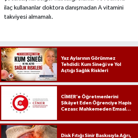
ilaç kullananlar doktora danışmadan A vitamini
takviyesi almamalı.
Yaz Aylarının Görünmez
Tehdidi: Kum Sineği ve Yol
Açtığı Sağlık Riskleri
CİMER’e Öğretmenlerini
Şikâyet Eden Öğrenciye Hapis
Cezası: Mahkemeden Emsal
Karar
Disk Fıtığı Sinir Baskısıyla Ağrı,