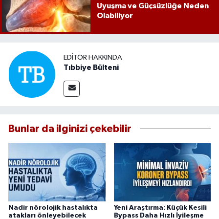
Uyuşma ve Güçsüzlüğe Neden
Olabiliyor
EDITÖR HAKKINDA
Tıbbiye Bülteni
Bunlar da ilginizi çekebilir
Nadir nörolojik hastalıkta
Yeni Araştırma: Küçük Kesili
atakları önleyebilecek
Bypass Daha Hızlı İyileşme