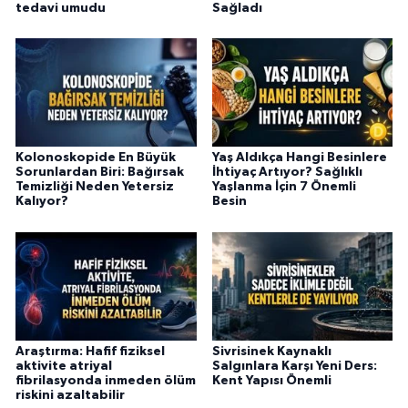
tedavi umudu
Sağladı
Kolonoskopide En Büyük
Yaş Aldıkça Hangi Besinlere
Sorunlardan Biri: Bağırsak
İhtiyaç Artıyor? Sağlıklı
Temizliği Neden Yetersiz
Yaşlanma İçin 7 Önemli
Kalıyor?
Besin
Araştırma: Hafif fiziksel
Sivrisinek Kaynaklı
aktivite atriyal
Salgınlara Karşı Yeni Ders:
fibrilasyonda inmeden ölüm
Kent Yapısı Önemli
riskini azaltabilir