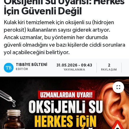
Oksijenli Su Uyarısı: Herkes
İçin Güvenli Değil
Mevzuat
Kulak kiri temizlemek için oksijenli su (hidrojen
peroksit) kullananların sayısı giderek artıyor.
Ancak uzmanlar, bu yöntemin her durumda
güvenli olmadığını ve bazı kişilerde ciddi sorunlara
yol açabileceğini belirtiyor.
TIBBIYE BÜLTENI
31.05.2026 - 09:43
2
EDITÖR
YAYINLANMA
PAYLAŞIM
O