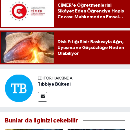
CİMER’e Öğretmenlerini
Şikâyet Eden Öğrenciye Hapis
Cezası: Mahkemeden Emsal
Karar
Disk Fıtığı Sinir Baskısıyla Ağrı,
Uyuşma ve Güçsüzlüğe Neden
Olabiliyor
EDITÖR HAKKINDA
Tıbbiye Bülteni
Bunlar da ilginizi çekebilir