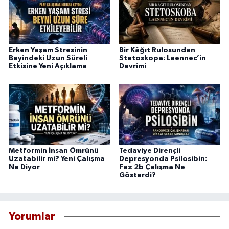
Erken Yaşam Stresinin
Bir Kâğıt Rulosundan
Beyindeki Uzun Süreli
Stetoskopa: Laennec’in
Etkisine Yeni Açıklama
Devrimi
Metformin İnsan Ömrünü
Tedaviye Dirençli
Uzatabilir mi? Yeni Çalışma
Depresyonda Psilosibin:
Ne Diyor
Faz 2b Çalışma Ne
Gösterdi?
Yorumlar