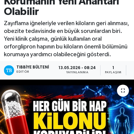
Korumanın Yeni Anahtarı
Olabilir
Mevzuat
Zayıflama iğneleriyle verilen kiloların geri alınması,
obezite tedavisinde en büyük sorunlardan biri.
Yeni klinik çalışma, günlük kullanılan oral
orforglipron hapının bu kiloların önemli bölümünü
korumaya yardımcı olabileceğini gösterdi.
TIBBIYE BÜLTENI
13.05.2026 - 08:24
1
EDITÖR
YAYINLANMA
PAYLAŞIM
O