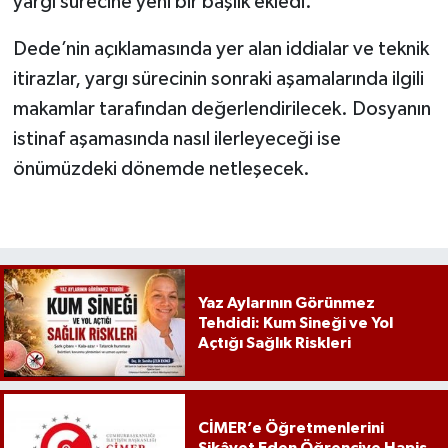
yargı sürecine yeni bir başlık ekledi.
Dede’nin açıklamasında yer alan iddialar ve teknik
itirazlar, yargı sürecinin sonraki aşamalarında ilgili
makamlar tarafından değerlendirilecek. Dosyanın
istinaf aşamasında nasıl ilerleyeceği ise
önümüzdeki dönemde netleşecek.
Yaz Aylarının Görünmez
Tehdidi: Kum Sineği ve Yol
Açtığı Sağlık Riskleri
CİMER’e Öğretmenlerini