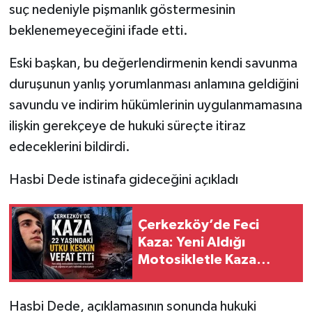
suç nedeniyle pişmanlık göstermesinin
beklenemeyeceğini ifade etti.
Eski başkan, bu değerlendirmenin kendi savunma
duruşunun yanlış yorumlanması anlamına geldiğini
savundu ve indirim hükümlerinin uygulanmamasına
ilişkin gerekçeye de hukuki süreçte itiraz
edeceklerini bildirdi.
Hasbi Dede istinafa gideceğini açıkladı
Çerkezköy’de Feci
Kaza: Yeni Aldığı
Motosikletle Kaza
Yapan 22 Yaşındaki
Genç Hayatını Kaybetti
Hasbi Dede, açıklamasının sonunda hukuki