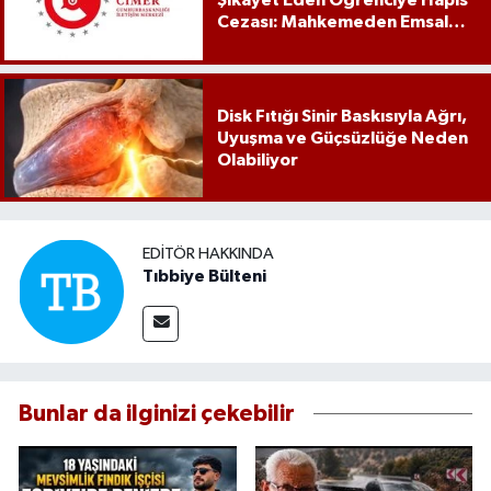
Şikâyet Eden Öğrenciye Hapis
Cezası: Mahkemeden Emsal
Karar
Disk Fıtığı Sinir Baskısıyla Ağrı,
Uyuşma ve Güçsüzlüğe Neden
Olabiliyor
EDITÖR HAKKINDA
Tıbbiye Bülteni
Bunlar da ilginizi çekebilir