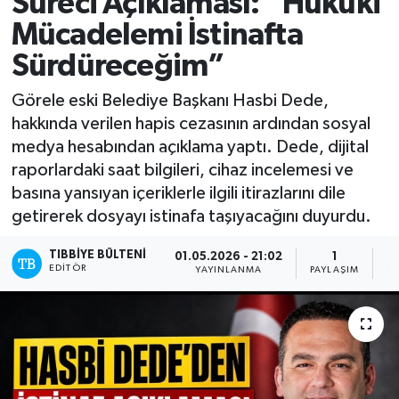
Süreci Açıklaması: “Hukuki
Mücadelemi İstinafta
Mevzuat
Sürdüreceğim”
Görele eski Belediye Başkanı Hasbi Dede,
hakkında verilen hapis cezasının ardından sosyal
medya hesabından açıklama yaptı. Dede, dijital
raporlardaki saat bilgileri, cihaz incelemesi ve
basına yansıyan içeriklerle ilgili itirazlarını dile
getirerek dosyayı istinafa taşıyacağını duyurdu.
TIBBIYE BÜLTENI
01.05.2026 - 21:02
1
EDITÖR
YAYINLANMA
PAYLAŞIM
O