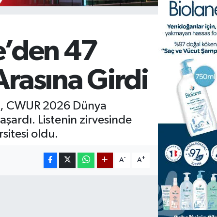
e’den 47
Arasına Girdi
ken, CWUR 2026 Dünya
aşardı. Listenin zirvesinde
sitesi oldu.
-
+
A
A