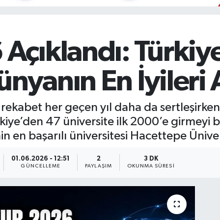
çıklandı: Türkiy
ünyanın En İyileri 
a rekabet her geçen yıl daha da sertleşir
iye’den 47 üniversite ilk 2000’e girmeyi b
in en başarılı üniversitesi Hacettepe Üniver
01.06.2026 - 12:51
2
3 DK
GÜNCELLEME
PAYLAŞIM
OKUNMA SÜRESI