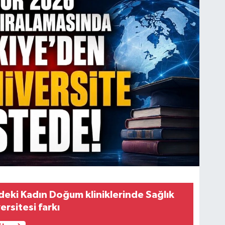
deki Kadın Doğum kliniklerinde Sağlık
versitesi farkı