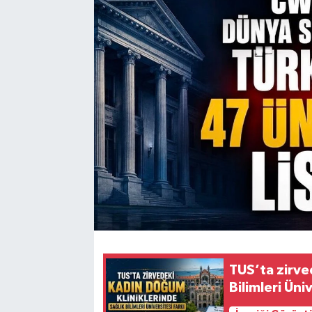
TUS’ta zirve
Bilimleri Üni