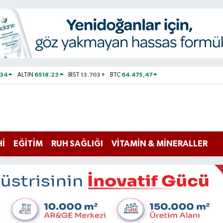
534
6518.23
13.703
64.475,47
ALTIN
BİST
BTC
Hİ
EĞİTİM
RUH SAĞLIĞI
VİTAMİN & MİNERALLER